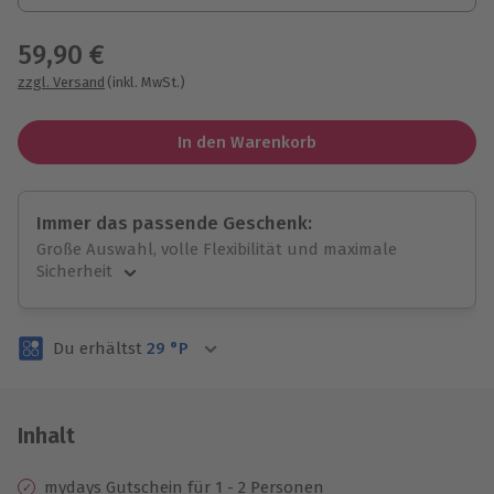
59,90 €
zzgl. Versand
(inkl. MwSt.)
In den Warenkorb
Immer das passende Geschenk:
Große Auswahl, volle Flexibilität und maximale
Sicherheit
Große Auswahl
Über 9.000 unvergessliche Erlebnisse.
Du erhältst
29
°P
Volle Flexibilität
Jeder Gutschein für alle Erlebnisse einlösbar.
Maximale Sicherheit
3 Jahre gültig & verlängerbar.
Inhalt
mydays Gutschein für 1 - 2 Personen