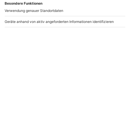
bestimmten Ort. Es steht jedoch immer eine Vielzahl
Andere Produkte entdecken
an Alternativen zur Verfügung.
Kein passendes Erlebnis dabei? Mit dem
Wertgutschein in dieser Box kannst Du die
Erlebniswelt auf mydays.de erkunden und einfach
Dein gewünschtes Ticket auswählen.
-15% CLUB DEAL
Geschenkbox Kunst &
Dein Erlebnismix als
Genuss
PDF
1-2 Personen
1-2 Personen
59,90 €
49,90 €