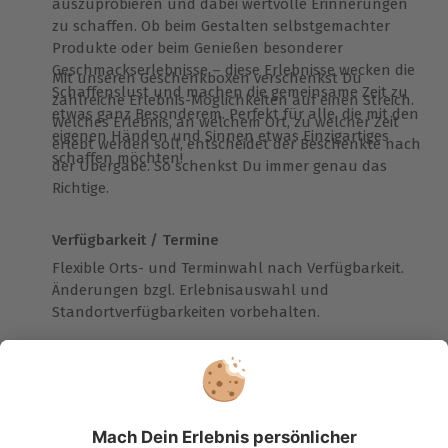
auszuprobieren und dabei wertvolle Erinnerungen
zu schaffen. Ob beim Gestalten selbstgemachter
Produkte oder beim Genießen besonderer
Geschmackserlebnisse – diese Erlebnisse wecken die
Mit unseren Geschenkboxen verschenkst Du
Schaffenslust und machen die gemeinsame Zeit zu
zahlreiche Erlebnis-Möglichkeiten auf einen Streich.
etwas ganz Besonderem. Perfekt für alle, die mit den
Welches Erlebnis, an welchem Ort, zu welcher Zeit
eigenen Händen und Sinnen etwas Einzigartiges
erlebt werden soll, entscheidet der Beschenkte nach
schaffen möchten!
der Übergabe. So schenkst Du immer genau das
Richtige.
Verfügbarkeit / Termine
Flexible Orts- und Terminwahl nach Verfügbarkeit.
Änderungen bzgl. Erlebnisauswahl und
Standortverfügbarkeiten vorbehalten.
Flexible Auswahlmöglichkeiten
Kein passendes Erlebnis dabei? Mit dem
Wertgutschein in dieser Box kannst Du die
Erlebniswelt auf mydays.de erkunden und einfach