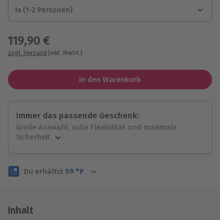
1x (1-2 Personen)
1x (1-2 Personen)
1x (1-2 Personen)
119,90 €
zzgl. Versand
(inkl. MwSt.)
In den Warenkorb
Immer das passende Geschenk:
Große Auswahl, volle Flexibilität und maximale
Sicherheit
Große Auswahl
Über 9.000 unvergessliche Erlebnisse.
Du erhältst
59
°P
Volle Flexibilität
Jeder Gutschein für alle Erlebnisse einlösbar.
Maximale Sicherheit
3 Jahre gültig & verlängerbar.
Inhalt