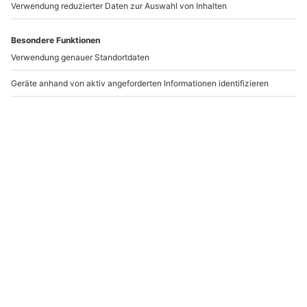
Da sich die Leistungen und die Veranstalter während
der Gültigkeitsdauer des Wertgutscheins ändern
Artikelnummer
:
EMDEEBXET05
können, besteht kein Anspruch auf Einlösung eines
Gutscheins für ein bestimmtes Erlebnis an einem
bestimmten Ort. Es steht jedoch immer eine Vielzahl
Andere Produkte entdecken
an Alternativen zur Verfügung.
Kein passendes Erlebnis dabei? Mit dem
Wertgutschein in dieser Box kannst Du die
Erlebniswelt auf mydays.de erkunden und einfach
Dein gewünschtes Ticket auswählen.
BESTSELLER
Wird Stefano bei den Erlebnissen vor Ort sein
Geschenkbox Stefano
Geschenkbox Zum
Die Kocherlebnisse in dieser Box wurden gemeinsam
Zarrella
Jubiläum als PDF
mit Stefano ausgewählt. Hinweis: Bei dem Erlebnis
selbst ist Stefano jedoch nicht persönlich dabei.
1-2 Personen
1 Person
119,90 €
59,90 €