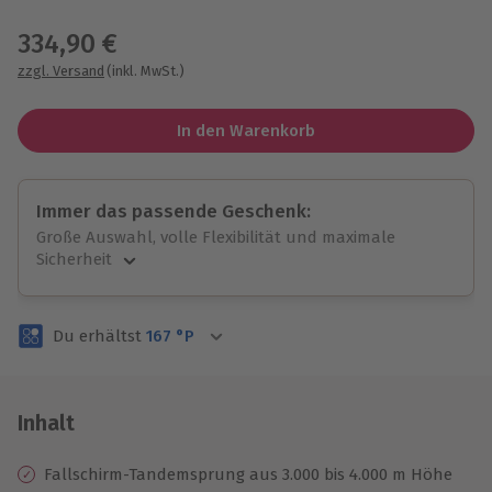
Wähle im nächsten Schritt einen Termin aus
334,90 €
zzgl. Versand
(inkl. MwSt.)
In den Warenkorb
Immer das passende Geschenk:
Große Auswahl, volle Flexibilität und maximale
Sicherheit
Große Auswahl
Über 9.000 unvergessliche Erlebnisse.
Du erhältst
167
°P
Volle Flexibilität
Jeder Gutschein für alle Erlebnisse einlösbar.
Maximale Sicherheit
3 Jahre gültig & verlängerbar.
Inhalt
Fallschirm-Tandemsprung aus 3.000 bis 4.000 m Höhe