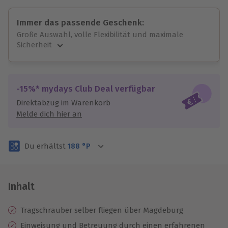
Immer das passende Geschenk:
Große Auswahl, volle Flexibilität und maximale
Sicherheit
Große Auswahl
Über 9.000 unvergessliche Erlebnisse.
Volle Flexibilität
-15%* mydays Club Deal verfügbar
Jeder Gutschein für alle Erlebnisse einlösbar.
Direktabzug im Warenkorb
Maximale Sicherheit
Melde dich hier an
3 Jahre gültig & verlängerbar.
Du erhältst
188
°P
Inhalt
Tragschrauber selber fliegen über Magdeburg
Einweisung und Betreuung durch einen erfahrenen