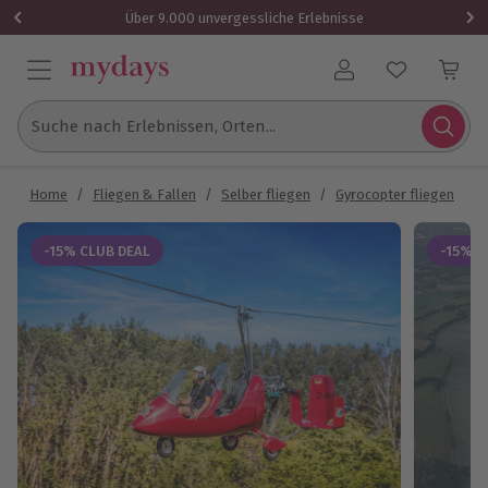
Über 9.000 unvergessliche Erlebnisse
Benutzerkonto
Suche nach Erlebnissen, Orten...
Home
/
Fliegen & Fallen
/
Selber fliegen
/
Gyrocopter fliegen
/
T
-15% CLUB DEAL
-15% C