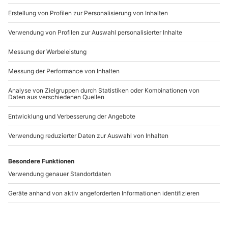
b2b@mydays.de
Teilnehmer
www.b2b.mydays.de/
Gutschein gültig für 1 Person
Artikelnummer
:
59809
Andere Produkte entdecken
Tragschrauber
Flugzeug selber fliegen
Rundflug Magdeburg
Magdeburg (60 Min.)
(90 Min.)