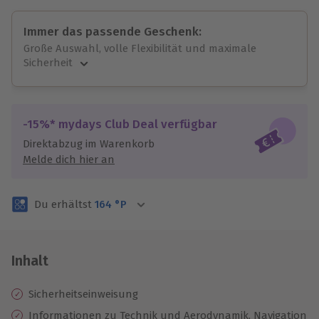
Immer das passende Geschenk:
Große Auswahl, volle Flexibilität und maximale
Sicherheit
Große Auswahl
Über 9.000 unvergessliche Erlebnisse.
Volle Flexibilität
-15%* mydays Club Deal verfügbar
Jeder Gutschein für alle Erlebnisse einlösbar.
Direktabzug im Warenkorb
Maximale Sicherheit
Melde dich hier an
3 Jahre gültig & verlängerbar.
Du erhältst
164
°P
Inhalt
Sicherheitseinweisung
Informationen zu Technik und Aerodynamik, Navigation