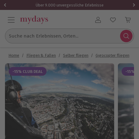
Über 9.000 unvergessliche Erlebnisse
Benutzerkonto
Suche nach Erlebnissen, Orten...
Home
/
Fliegen & Fallen
/
Selber fliegen
/
Gyrocopter fliegen
/
T
-15% CLUB DEAL
-15% C