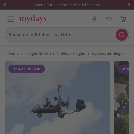
Über 9.000 unvergessliche Erlebnisse
Benutzerkonto
Suche nach Erlebnissen, Orten...
Home
/
Fliegen & Fallen
/
Selber fliegen
/
Gyrocopter fliegen
/
T
-15% CLUB DEAL
-15% C