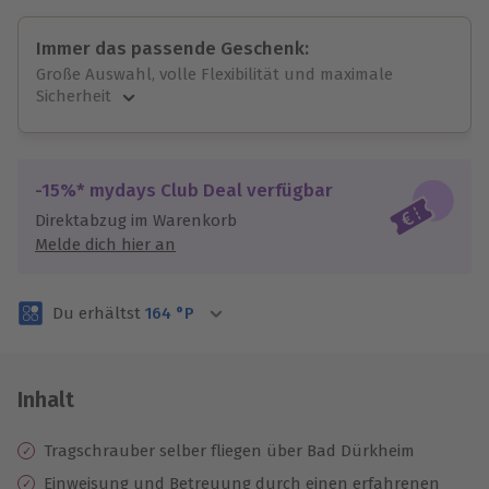
Immer das passende Geschenk:
Große Auswahl, volle Flexibilität und maximale
Sicherheit
Große Auswahl
Über 9.000 unvergessliche Erlebnisse.
Volle Flexibilität
-15%* mydays Club Deal verfügbar
Jeder Gutschein für alle Erlebnisse einlösbar.
Direktabzug im Warenkorb
Maximale Sicherheit
Melde dich hier an
3 Jahre gültig & verlängerbar.
Du erhältst
164
°P
Inhalt
Tragschrauber selber fliegen über Bad Dürkheim
Einweisung
und
Betreuung durch einen erfahrenen