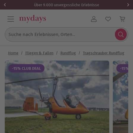
Über 9.000 unvergessliche Erlebnisse
Benutzerkonto
Suche nach Erlebnissen, Orten...
Home
/
Fliegen & Fallen
/
Rundflug
/
Tragschrauber Rundflug
/
-15% CLUB DEAL
-15% C