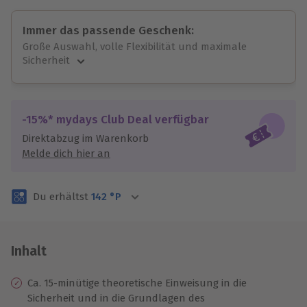
Immer das passende Geschenk:
Große Auswahl, volle Flexibilität und maximale
Sicherheit
Große Auswahl
Über 9.000 unvergessliche Erlebnisse.
Volle Flexibilität
-15%* mydays Club Deal verfügbar
Jeder Gutschein für alle Erlebnisse einlösbar.
Direktabzug im Warenkorb
Maximale Sicherheit
Melde dich hier an
3 Jahre gültig & verlängerbar.
Du erhältst
142
°P
Inhalt
Ca. 15-minütige theoretische Einweisung in die
Sicherheit und in die Grundlagen des