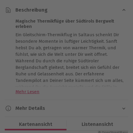
Beschreibung
Magische Thermikflüge über Südtirols Bergwelt
erleben
Ein Gleitschirm-Thermikflug in Saltaus schenkt Dir
besondere Momente in luftiger Leichtigkeit. Sanft
hebst Du ab, getragen von warmer Thermik, und
fühlst, wie sich die Welt unter Dir weit öffnet.
Während Du durch die ruhige Südtiroler
Berglandschaft gleitest, breitet sich ein Gefühl der
Ruhe und Gelassenheit aus. Der erfahrene
Tandempilot an Deiner Seite kümmert sich um alles,
während Du die Aussicht genießt und die Stille in
Mehr Lesen
luftiger Höhe spürst. Beim Thermikfliegen verlängert
sich die Zeit in der Luft, so dass Du jede Perspektive
ganz bewusst aufnehmen kannst. Lass Dich vom
Mehr Details
Zauber des Paraglidings in Saltaus berühren – die
Dauer
perfekte Gelegenheit, besondere Erinnerungen in
Kartenansicht
Listenansicht
großer Höhe zu sammeln.
Gesamtdauer: ca. 1-2 Stunden
© OpenStreetMaps