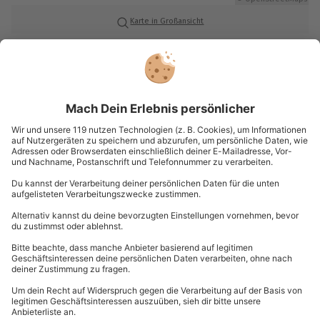
Reine Flugdauer: ca. 40-60 Minuten
Karte in Großansicht
Verfügbarkeit / Termine
Von Juni bis Oktober zu bestimmten Terminen
Du hast noch Fragen?
verfügbar
Teilnahmebedingungen
089 / 21 12 99 40
Mindestalter: 5 Jahre (unter 18 Jahren nur mit
Kontakt & FAQ
Einverständniserklärung eines
Erziehungsberechtigten)
Gewicht: max. 110 kg
mydays
GmbH
Keine Hinweise auf körperliche oder psychische
Mühldorfstraße 8
Beeinträchtigungen
81671
München
Unterschriebener Haftungsausschluss
Du erreichst uns telefonisch zu folgenden Zeiten,
außer an bundesweiten Feiertagen:
Wetter
Mo-Fr: 8-20 Uhr | Sa: 10-16 Uhr
Bei starkem Wind, Regenfällen oder Nebel wird das
Erlebnis verschoben (die Entscheidung obliegt
dem Veranstalter)