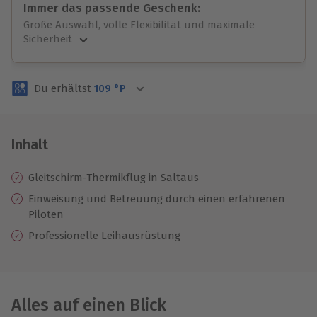
Immer das passende Geschenk:
Große Auswahl, volle Flexibilität und maximale
Sicherheit
Große Auswahl
Über 9.000 unvergessliche Erlebnisse.
Du erhältst
109
°P
Volle Flexibilität
Jeder Gutschein für alle Erlebnisse einlösbar.
Maximale Sicherheit
3 Jahre gültig & verlängerbar.
Inhalt
Gleitschirm-Thermikflug in Saltaus
Einweisung und Betreuung durch einen erfahrenen
Piloten
Professionelle
Leihausrüstung
Alles auf einen Blick