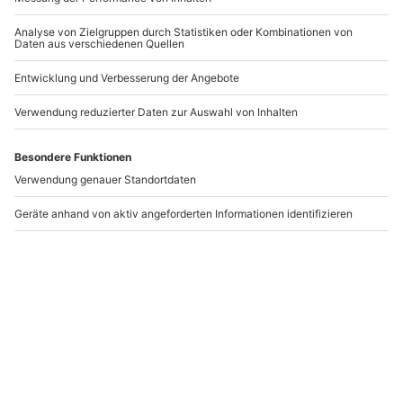
-15% CLUB DEAL
Gleitschirm
Gleitschirm Grundkurs
Thermikflug Lienz
Marktoberdorf
Lienz
Marktoberdorf
1 Person
1 Person
209,90 €
549,90 €
Newsletter abonnieren und 10 € Rabatt sichern
Abonnieren