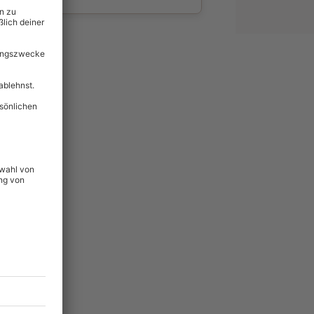
wahl
unvergessliche
124
°P
lität
hein für alle Erlebnisse
icherheit
tig & verlängerbar.