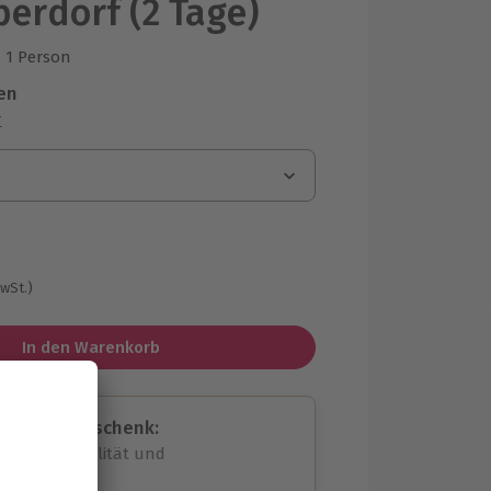
erdorf (2 Tage)
1 Person
us 1 Bewertungen
en
r
MwSt.)
In den Warenkorb
assende Geschenk:
volle Flexibilität und
rheit