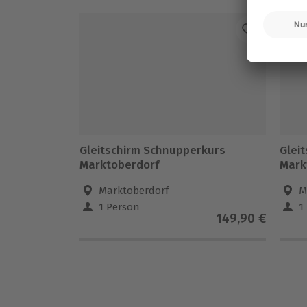
Gleitschirm Schnupperkurs
Glei
Marktoberdorf
Mark
Marktoberdorf
M
1 Person
1
149,90 €