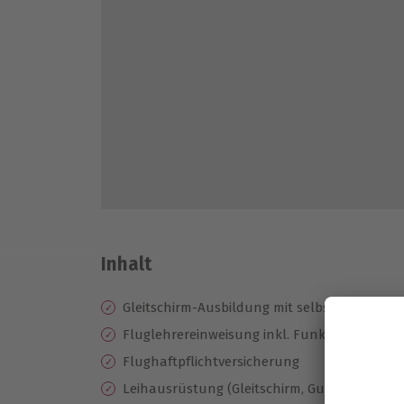
Inhalt
Gleitschirm-Ausbildung mit selbständigen F
Fluglehrereinweisung inkl. Funkbetreuung
Flughaftpflichtversicherung
Leihausrüstung (Gleitschirm, Gurtzeug mit P