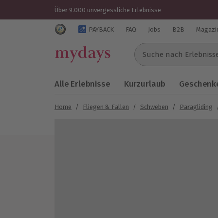
Über 9.000 unvergessliche Erlebnisse
Trustedshops Bewertungen für mydays.de
PAYBACK
FAQ
Jobs
B2B
Magazi
Suche nach Erlebnissen..
Alle Erlebnisse
Kurzurlaub
Geschenke
Home
/
Fliegen & Fallen
/
Schweben
/
Paragliding
Bild 1 von 4