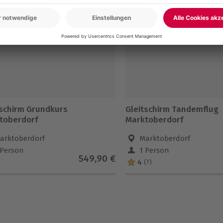
tschirm Grundkurs
Gleitschirm Tandemflug
toberdorf
Marktoberdorf
arktoberdorf
Marktoberdorf
 Person
1 Person
549,90 €
4
(7)