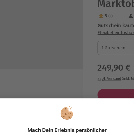
Marktob
5
(1)
5 Sterne von 5 a
Gutschein kauf
Flexibel einlösba
1 Gutschein
1 Gutschein
1 Gutschein
249,90 €
zzgl. Versand
(inkl. 
lügen
Immer das p
Große Auswahl, 
rotector, Schutzhelm)
maximale Siche