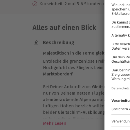
Kurseinheit: 2 mal 5-6 Stunden über 2 Tage m
Alles auf einen Blick
Beschreibung
Majestätisch in die Ferne gleiten
Entdecke die grenzenlose Freiheit aus der
Hochgefühl des Fliegens beim
Gleitschir
Marktoberdorf
.
Bei Deiner Ankunft zum
Gleitschirmfliegen
nur von Deinem netten Fluglehrer empfan
atemberaubende Alpenpanorama heißt Dic
luftigen Höhen herzlich willkommen. Auf 
bei der
Gleitschirm-Ausbildung
, an deren E
selbständigen Flügen demonstrieren kann
Mehr Lesen