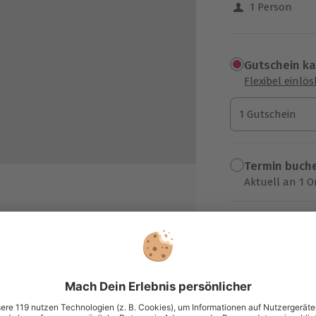
1 Person
Gutschein k
Flexibel einlö
1 Gutschein
1 Gutschein
1 Gutschein
Termin buch
Aktuell an 1 O
Wähle im nächs
203,90 €
zzgl. Versand
(inkl. 
sung übertragbar.
Details