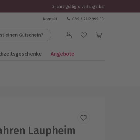
3 Jahre gültig & verlängerbar
Kontakt
089 / 2112 999 33
st einen Gutschein?
Benutzerkonto
chzeitsgeschenke
Angebote
ahren Laupheim