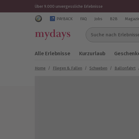
Über 9.000 unvergessliche Erlebnisse
Trustedshops Bewertungen für mydays.de
PAYBACK
FAQ
Jobs
B2B
Magazi
Suche nach Erlebnissen..
Alle Erlebnisse
Kurzurlaub
Geschenke
Home
/
Fliegen & Fallen
/
Schweben
/
Ballonfahrt
Bild 1 von 6