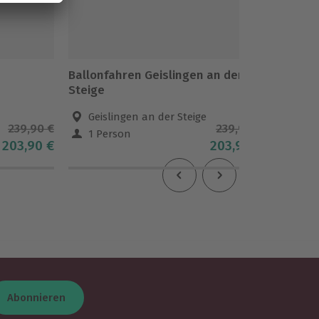
Ballonfahren Geislingen an der
Ballon
Steige
Geislingen an der Steige
Bad
239,90 €
239,90 €
1 Person
1 Pe
203,90 €
203,90 €
Abonnieren