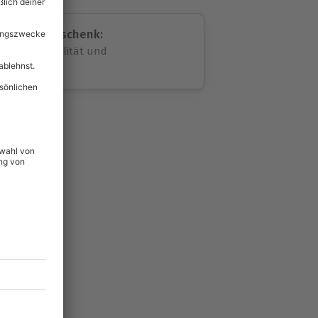
assende Geschenk:
volle Flexibilität und
rheit
wahl
unvergessliche
101
°P
lität
hein für alle Erlebnisse
icherheit
tig & verlängerbar.