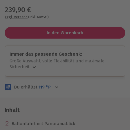
239,90 €
zzgl. Versand
(inkl. MwSt.)
In den Warenkorb
Immer das passende Geschenk:
Große Auswahl, volle Flexibilität und maximale
Sicherheit
Große Auswahl
Über 9.000 unvergessliche Erlebnisse.
Du erhältst
119
°P
Volle Flexibilität
Jeder Gutschein für alle Erlebnisse einlösbar.
Maximale Sicherheit
3 Jahre gültig & verlängerbar.
Inhalt
Ballonfahrt mit Panoramablick