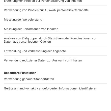
www.b2b.mydays.de/
Zuschauer/Begleitperson am Start- oder
Landeplatz möglich
Zuschauer können auch dem Ballon-
Artikelnummer
:
64073
Begleitfahrzeug hinterherfahren
Andere Produkte entdecken
Gin-Tasting
Schnitzeljagd
Regensburg
Regensburg
Regensburg
Regensburg
1 Person
1-10 Personen