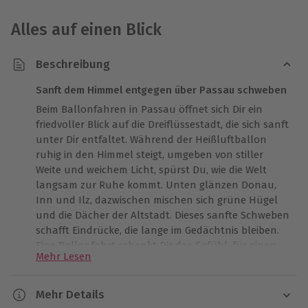
Alles auf einen Blick
Beschreibung
Sanft dem Himmel entgegen über Passau schweben
Beim Ballonfahren in Passau öffnet sich Dir ein
friedvoller Blick auf die Dreiflüssestadt, die sich sanft
unter Dir entfaltet. Während der Heißluftballon
ruhig in den Himmel steigt, umgeben von stiller
Weite und weichem Licht, spürst Du, wie die Welt
langsam zur Ruhe kommt. Unten glänzen Donau,
Inn und Ilz, dazwischen mischen sich grüne Hügel
und die Dächer der Altstadt. Dieses sanfte Schweben
schafft Eindrücke, die lange im Gedächtnis bleiben.
Eine Ballonfahrt schenkt Dir das Gefühl, für einen
Mehr Lesen
Moment Teil des Himmels zu sein, frei und geborgen
zugleich. Lass Dich von dieser eindrucksvollen
Perspektive verzaubern und genieße das
Mehr Details
Ballonfahren Passau in seiner schönsten Form.