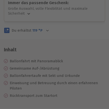
Immer das passende Geschenk:
Große Auswahl, volle Flexibilität und maximale
Sicherheit
Große Auswahl
Über 9.000 unvergessliche Erlebnisse.
Du erhältst
119
°P
Volle Flexibilität
Jeder Gutschein für alle Erlebnisse einlösbar.
Maximale Sicherheit
3 Jahre gültig & verlängerbar.
Inhalt
Ballonfahrt mit Panoramablick
Gemeinsame Auf-/Abrüstung
Ballonfahrertaufe mit Sekt und Urkunde
Einweisung und Betreuung durch einen erfahrenen
Piloten
Rücktransport zum Startort