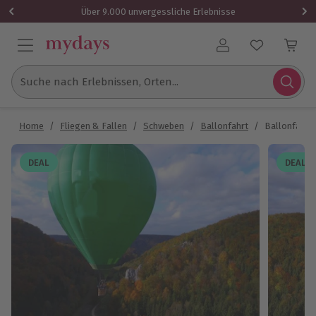
Über 9.000 unvergessliche Erlebnisse
Benutzerkonto
Suche nach Erlebnissen, Orten...
Home
/
Fliegen & Fallen
/
Schweben
/
Ballonfahrt
/
Ballonfahre
DEAL
DEAL