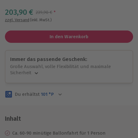
Wähle im nächsten Schritt einen Termin aus
203,90 €
Streichpreis
239,90 €
*
zzgl. Versand
(inkl. MwSt.)
In den Warenkorb
Immer das passende Geschenk:
Große Auswahl, volle Flexibilität und maximale
Sicherheit
Große Auswahl
Über 9.000 unvergessliche Erlebnisse.
Du erhältst
101
°P
Volle Flexibilität
Jeder Gutschein für alle Erlebnisse einlösbar.
Maximale Sicherheit
3 Jahre gültig & verlängerbar.
Inhalt
Ca. 60-90 minütige Ballonfahrt für 1 Person