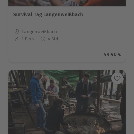
Survival Tag Langenweißbach
Standort
Langenweißbach
1 Pers.
4 Std
Anzahl der Teilnehmer
Aktueller Pre
49,90 €