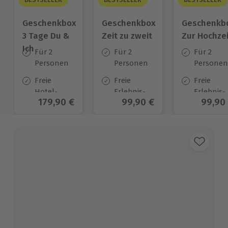
Geschenkbox
Geschenkbox
Geschenkb
3 Tage Du &
Zeit zu zweit
Zur Hochzei
Ich
Für 2
Für 2
Für 2
Personen
Personen
Personen
Freie
Freie
Freie
Hotel-
Erlebnis-
Erlebnis-
Aktueller Preis
179,90 €
Aktueller Preis
99,90 €
Aktuel
99,90
Auswahl
Auswahl
Auswahl
an ca.
an ca. 450
an ca.
130 Orten
Orten
450 Orten