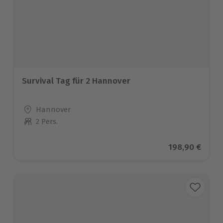
Survival Tag für 2 Hannover
Standort
Hannover
2 Pers.
Anzahl der Teilnehmer
Aktueller Prei
198,90 €