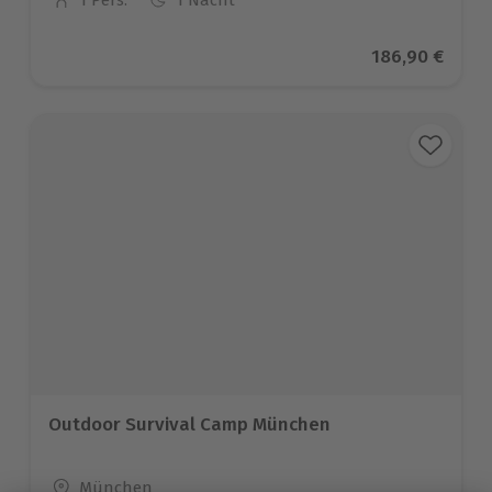
1 Pers.
1 Nacht
Anzahl der Teilnehmer
Aktueller Prei
186,90 €
Outdoor Survival Camp München
Standort
München