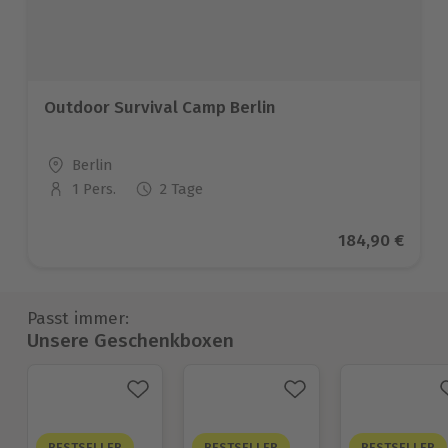
Outdoor Survival Camp Berlin
Standort
Berlin
1 Pers.
2 Tage
Anzahl der Teilnehmer
Aktueller Prei
184,90 €
Passt immer:
Unsere Geschenkboxen
BESTSELLER
BESTSELLER
BESTSELLER