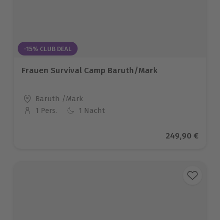
-15% CLUB DEAL
Frauen Survival Camp Baruth/Mark
Standort
Baruth /Mark
1 Pers.
1 Nacht
Anzahl der Teilnehmer
Aktueller Prei
249,90 €