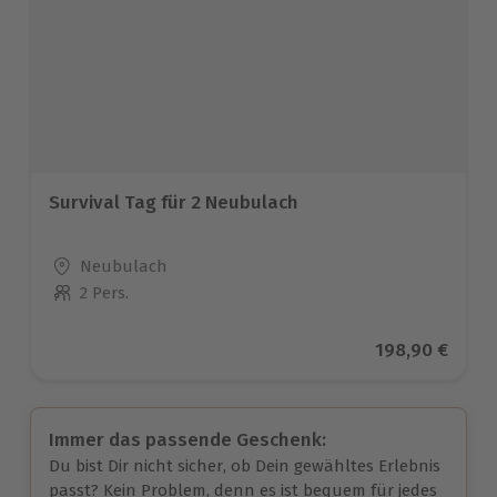
Survival Tag für 2 Neubulach
Standort
Neubulach
2 Pers.
Anzahl der Teilnehmer
Aktueller Prei
198,90 €
Immer das passende Geschenk:
Du bist Dir nicht sicher, ob Dein gewähltes Erlebnis
passt? Kein Problem, denn es ist bequem für jedes