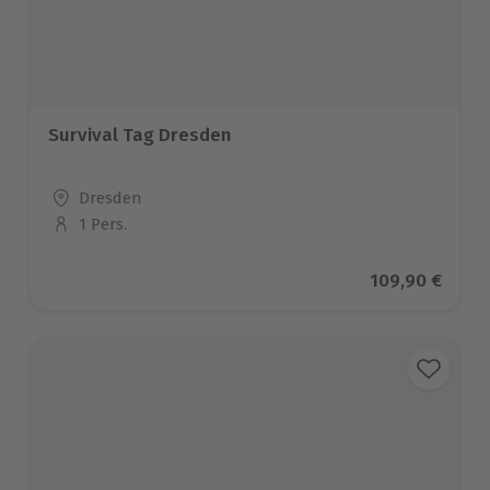
Survival Tag Dresden
Standort
Dresden
1 Pers.
Anzahl der Teilnehmer
Aktueller Prei
109,90 €