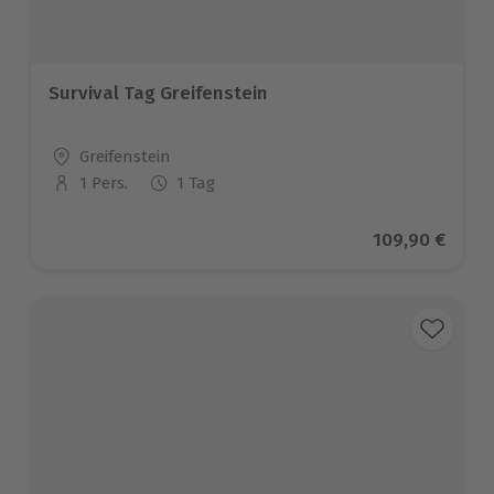
Survival Tag Greifenstein
Standort
Greifenstein
1 Pers.
1 Tag
Anzahl der Teilnehmer
Aktueller Prei
109,90 €