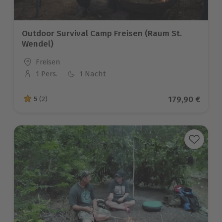
Outdoor Survival Camp Freisen (Raum St.
Wendel)
Standort
Freisen
1 Pers.
1 Nacht
Anzahl der Teilnehmer
Aktueller Pre
179,90 €
5
(2)
5 von 5 Sternen basierend auf 2 Bewertungen