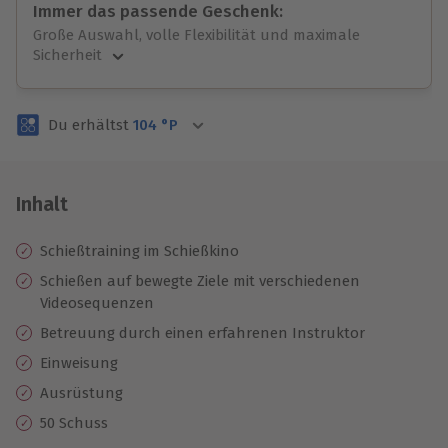
Immer das passende Geschenk:
Große Auswahl, volle Flexibilität und maximale
Sicherheit
Große Auswahl
Über 9.000 unvergessliche Erlebnisse.
Du erhältst
104
°P
Volle Flexibilität
Jeder Gutschein für alle Erlebnisse einlösbar.
Maximale Sicherheit
3 Jahre gültig & verlängerbar.
Inhalt
Schießtraining im Schießkino
Schießen auf bewegte Ziele mit verschiedenen
Videosequenzen
​​Betreuung durch einen erfahrenen Instruktor
Einweisung
Ausrüstung
50 Schuss