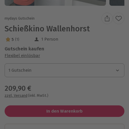
mydays Gutschein
Schießkino Wallenhorst
1 Person
5
(1)
5 Sterne von 5 aus 1 Bewertungen
Gutschein kaufen
Flexibel einlösbar
1 Gutschein
1 Gutschein
1 Gutschein
209,90 €
zzgl. Versand
(inkl. MwSt.)
In den Warenkorb