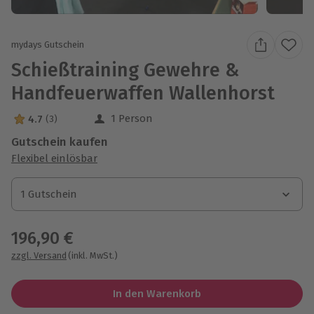
mydays Gutschein
Schießtraining Gewehre &
Handfeuerwaffen Wallenhorst
1 Person
4.7
(3)
4.7 Sterne von 5 aus 3 Bewertungen
Gutschein kaufen
Flexibel einlösbar
1 Gutschein
1 Gutschein
1 Gutschein
196,90 €
zzgl. Versand
(inkl. MwSt.)
In den Warenkorb