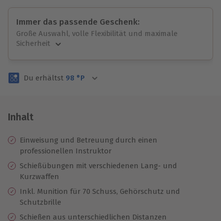
Immer das passende Geschenk:
Große Auswahl, volle Flexibilität und maximale
Sicherheit
Große Auswahl
Über 9.000 unvergessliche Erlebnisse.
Du erhältst
98
°P
Volle Flexibilität
Jeder Gutschein für alle Erlebnisse einlösbar.
Maximale Sicherheit
3 Jahre gültig & verlängerbar.
Inhalt
Einweisung und Betreuung durch einen
professionellen Instruktor
Schießübungen mit verschiedenen Lang- und
Kurzwaffen
Inkl. Munition für 70 Schuss, Gehörschutz und
Schutzbrille
Schießen aus unterschiedlichen Distanzen