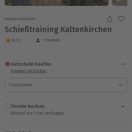
mydays Gutschein
Schießtraining Kaltenkirchen
1 Person
5
(3)
5 Sterne von 5 aus 3 Bewertungen
Gutschein kaufen
Flexibel einlösbar
1 Gutschein
1 Gutschein
1 Gutschein
Termin buchen
Aktuell an 1 Ort verfügbar
Wähle im nächsten Schritt einen Termin aus