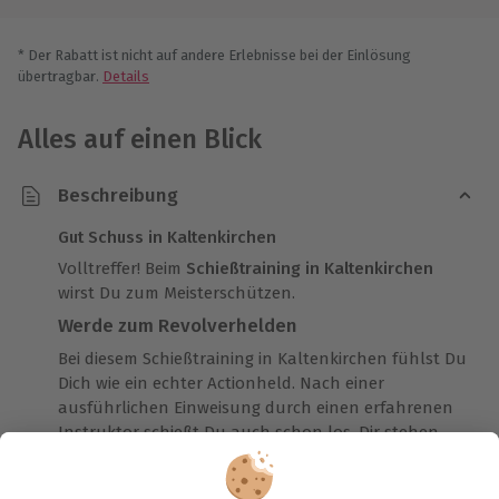
* Der Rabatt ist nicht auf andere Erlebnisse bei der Einlösung
übertragbar.
Details
Alles auf einen Blick
Beschreibung
Gut Schuss in Kaltenkirchen
Volltreffer! Beim
Schießtraining in Kaltenkirchen
wirst Du zum Meisterschützen.
Werde zum Revolverhelden
Bei diesem Schießtraining in Kaltenkirchen fühlst Du
Dich wie ein echter Actionheld. Nach einer
ausführlichen Einweisung durch einen erfahrenen
Instruktor schießt Du auch schon los. Dir stehen
insgesamt 50 Schuss Munition zur Verfügung, die Du
benutzen darfst. Hochkonzentriert
visierst Du die