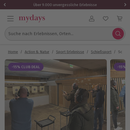
Über 9.000 unvergessliche Erlebnisse
Benutzerkonto
Suche nach Erlebnissen, Orten...
Home
/
Action & Natur
/
Sport Erlebnisse
/
Schießsport
/
Schieß
-15% CLUB DEAL
-15% C