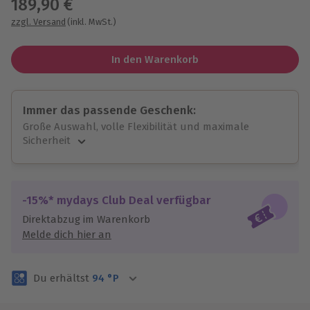
189,90 €
zzgl. Versand
(inkl. MwSt.)
In den Warenkorb
Immer das passende Geschenk:
Große Auswahl, volle Flexibilität und maximale
Sicherheit
Große Auswahl
Über 9.000 unvergessliche Erlebnisse.
Volle Flexibilität
-15%* mydays Club Deal verfügbar
Jeder Gutschein für alle Erlebnisse einlösbar.
Direktabzug im Warenkorb
Maximale Sicherheit
Melde dich hier an
3 Jahre gültig & verlängerbar.
Du erhältst
94
°P