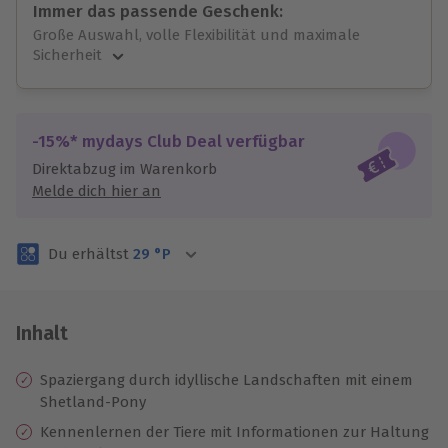
Immer das passende Geschenk:
Große Auswahl, volle Flexibilität und maximale
Sicherheit
Große Auswahl
Über 9.000 unvergessliche Erlebnisse.
Volle Flexibilität
-15%* mydays Club Deal verfügbar
Jeder Gutschein für alle Erlebnisse einlösbar.
Direktabzug im Warenkorb
Maximale Sicherheit
Melde dich hier an
3 Jahre gültig & verlängerbar.
Du erhältst
29
°P
Inhalt
Spaziergang durch idyllische Landschaften mit einem
Shetland-Pony
Kennenlernen der Tiere mit Informationen zur Haltung