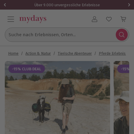
Über 9.000 unvergessliche Erlebnisse
Benutzerkonto
Suche nach Erlebnissen, Orten...
Home
/
Action & Natur
/
Tierische Abenteuer
/
Pferde Erlebnisse
-15% CLUB DEAL
-15% C