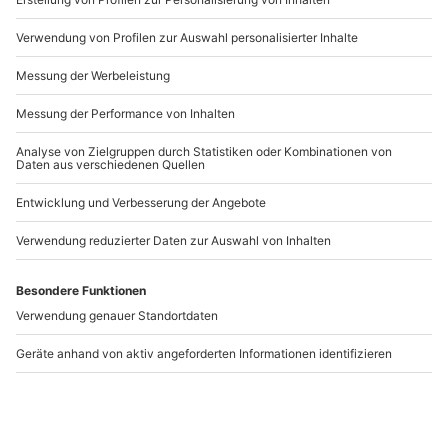
Artikelnummer
:
58373
Andere Produkte entdecken
-15% CLUB DEAL
Pony Spaziergang
Ausritt für Anfänger
Barth
Barth
Barth
Barth
1 Person
1 Person
29,90 €
54,90 €