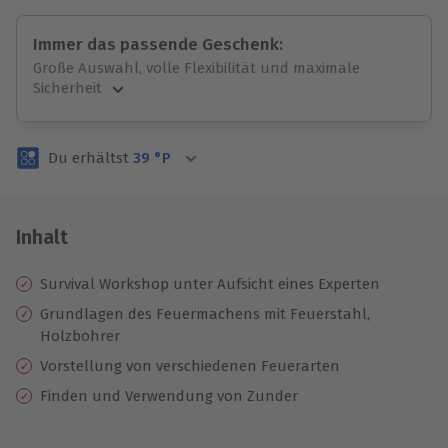
Immer das passende Geschenk:
Große Auswahl, volle Flexibilität und maximale
Sicherheit
Große Auswahl
Über 9.000 unvergessliche Erlebnisse.
Du erhältst
39
°P
Volle Flexibilität
Jeder Gutschein für alle Erlebnisse einlösbar.
Maximale Sicherheit
3 Jahre gültig & verlängerbar.
Inhalt
Survival Workshop unter Aufsicht eines Experten
Grundlagen des Feuermachens mit Feuerstahl,
Holzbohrer
Vorstellung von verschiedenen Feuerarten
Finden und Verwendung von Zunder