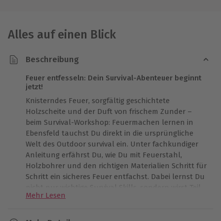
Alles auf einen Blick
Beschreibung
Feuer entfesseln: Dein Survival-Abenteuer beginnt
jetzt!
Knisterndes Feuer, sorgfältig geschichtete
Holzscheite und der Duft von frischem Zunder –
beim Survival-Workshop: Feuermachen lernen in
Ebensfeld tauchst Du direkt in die ursprüngliche
Welt des Outdoor survival ein. Unter fachkundiger
Anleitung erfährst Du, wie Du mit Feuerstahl,
Holzbohrer und den richtigen Materialien Schritt für
Schritt ein sicheres Feuer entfachst. Dabei lernst Du
nicht nur wichtige Survival Skills, sondern wirst Teil
Mehr Lesen
eines eindrucksvollen Naturerlebnisses, das Deine
Sinne anspricht und Dir praktisches Wissen mit auf
den Weg gibt. Authentisch, lehrreich und voller