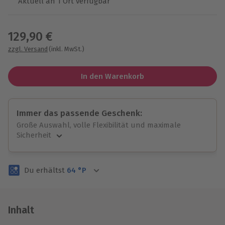
Aktuell an 1 Ort verfügbar
Wähle im nächsten Schritt einen Termin aus
129,90 €
zzgl. Versand
(inkl. MwSt.)
In den Warenkorb
Immer das passende Geschenk:
Große Auswahl, volle Flexibilität und maximale
Sicherheit
Große Auswahl
Über 9.000 unvergessliche Erlebnisse.
Du erhältst
64
°P
Volle Flexibilität
Jeder Gutschein für alle Erlebnisse einlösbar.
Maximale Sicherheit
3 Jahre gültig & verlängerbar.
Inhalt