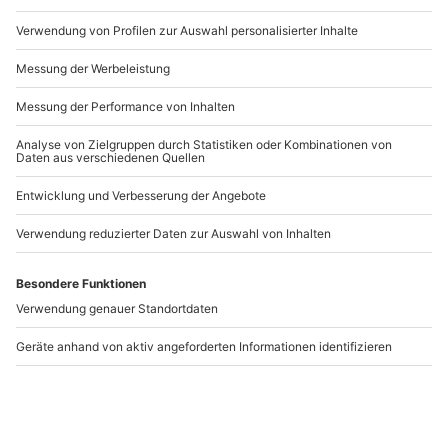
Artikelnummer
:
60764
Andere Produkte entdecken
Outdoor Escape
Outdoor-Fotoshooting
Gruppe - Anfänger "In
Ostfildern für 5
Vino Veritas" Stuttgart
Stuttgart
Ostfildern
1-5 Personen
1-5 Personen
129,90 €
139,90 €