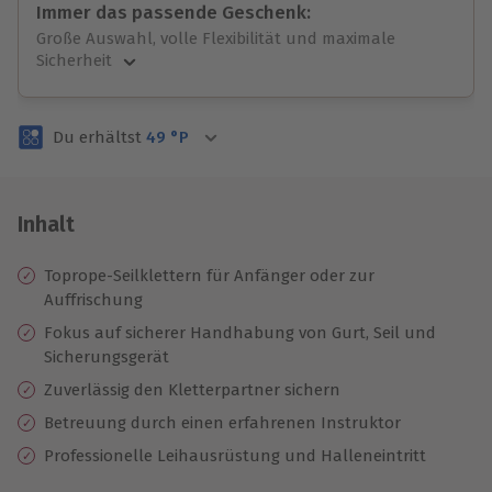
Immer das passende Geschenk:
Große Auswahl, volle Flexibilität und maximale
Sicherheit
Große Auswahl
Über 9.000 unvergessliche Erlebnisse.
Du erhältst
49
°P
Volle Flexibilität
Jeder Gutschein für alle Erlebnisse einlösbar.
Maximale Sicherheit
3 Jahre gültig & verlängerbar.
Inhalt
Toprope-Seilklettern für Anfänger oder zur
Auffrischung
Fokus auf sicherer Handhabung von Gurt, Seil und
Sicherungsgerät
Zuverlässig den Kletterpartner sichern
Betreuung durch einen erfahrenen Instruktor
Professionelle Leihausrüstung und Halleneintritt