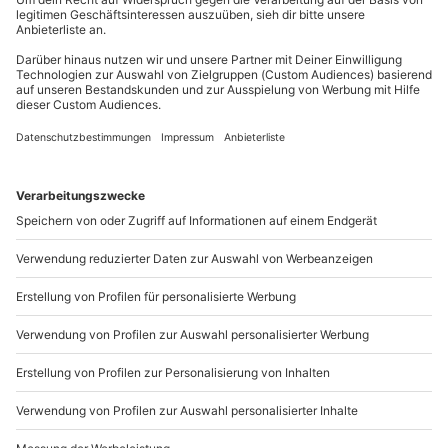
Gruppengröße: 4-8 Personen
Mo-Fr: 8-20 Uhr | Sa: 10-16 Uhr
Du möchtest als Firma bestellen?
Sichere Dir attraktive Firmenkunden Vorteile.
089 / 21 12 90 20
Mo-Fr: 9-17 Uhr
b2b@mydays.de
www.b2b.mydays.de/
Artikelnummer
:
59878
Andere Produkte entdecken