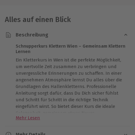
Alles auf einen Blick
Beschreibung
Schnupperkurs Klettern Wien – Gemeinsam Klettern
Lernen
Ein Kletterkurs in Wien ist die perfekte Möglichkeit,
um wertvolle Zeit zusammen zu verbringen und
unvergessliche Erinnerungen zu schaffen. In einer
angenehmen Atmosphäre lernst Du alles über die
Grundlagen des Hallenkletterns. Professionelle
Anleitung sorgt dafür, dass Du Dich sicher fühlst
und Schritt für Schritt in die richtige Technik
eingeführt wirst. So bietet dieser Kurs die ideale
Gelegenheit, gemeinsam etwas Neues
Mehr Lesen
auszuprobieren. Beim Toprope-Klettern in Wien
erfährst Du, wie Klettergurt, Kletterschuhe, Seil und
Sicherungsgerät richtig verwendet werden. Die
Mehr Details