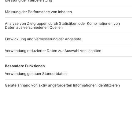
-15% CLUB DEAL
Klettersteig für
Hochseilgarten & E-
Einsteiger Wien
MTB Tour im Ötztal
Wien
Ötztal
1 Person
1 Person
99,90 €
149,90 €