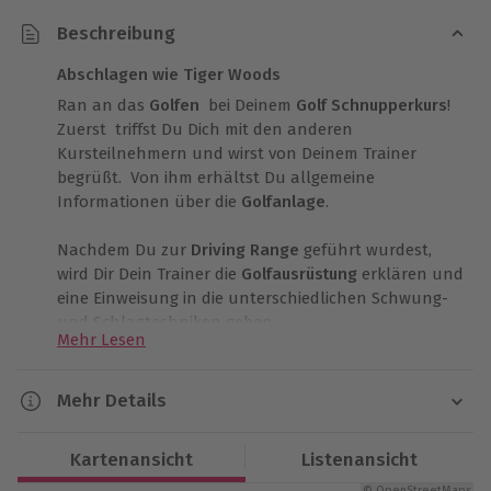
Beschreibung
Abschlagen wie Tiger Woods
Ran an das
Golfen
bei Deinem
Golf Schnupperkurs
!
Zuerst triffst Du Dich mit den anderen
Kursteilnehmern und wirst von Deinem Trainer
begrüßt. Von ihm erhältst Du allgemeine
Informationen über die
Golfanlage
.
Nachdem Du zur
Driving Range
geführt wurdest,
wird Dir Dein Trainer die
Golfausrüstung
erklären und
eine Einweisung in die unterschiedlichen Schwung-
und Schlagtechniken geben.
Mehr Lesen
Danach bist Du selbst an der Reihe! Unter Anleitung
wird Dir der richtige Griff gezeigt und Du übst die
Mehr Details
Schwünge und Schläge am Ball. Damit hast Du das
Dauer
lange Spiel wie z.B. den Abschlag, kennen gelernt.
Kartenansicht
Listenansicht
Auf die Feinheiten kommt es dann bei dem kurzen
2 x 50 Minuten
Spiel, wie dem
Putten
auf dem
Green
, an.
© OpenStreetMaps