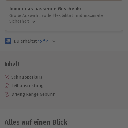
Immer das passende Geschenk:
Große Auswahl, volle Flexibilität und maximale
Sicherheit
Große Auswahl
Über 9.000 unvergessliche Erlebnisse.
Du erhältst
15
°P
Volle Flexibilität
Jeder Gutschein für alle Erlebnisse einlösbar.
Maximale Sicherheit
3 Jahre gültig & verlängerbar.
Inhalt
Schnupperkurs
Leihausrüstung
Driving Range Gebühr
Alles auf einen Blick