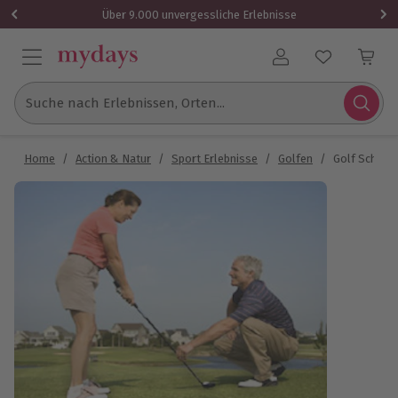
Über 9.000 unvergessliche Erlebnisse
Benutzerkonto
Suche nach Erlebnissen, Orten...
Home
/
Action & Natur
/
Sport Erlebnisse
/
Golfen
/
Golf Schnup