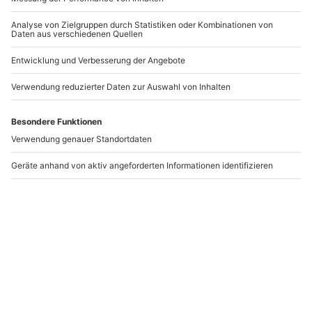
-15% CLUB DEAL
Golf Schnupperkurs
Paintball unter 18
Bremerhaven
Jahre Hamburg (1 Std. )
Bremerhaven
Hamburg
1 Person
1 Person
42,90 €
33,90 €
5
(1)
Newsletter abonnieren und 10 € Rabatt sichern
Abonnieren