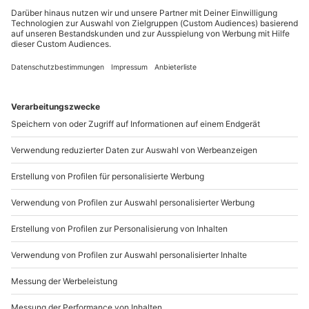
Du möchtest als Firma bestellen?
Sichere Dir attraktive Firmenkunden Vorteile.
089 / 21 12 90 20
Mo-Fr: 9-17 Uhr
b2b@mydays.de
www.b2b.mydays.de/
Artikelnummer
:
12873
Andere Produkte entdecken