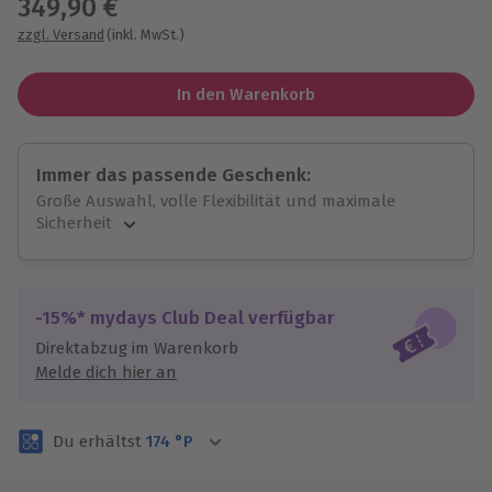
349,90 €
zzgl. Versand
(inkl. MwSt.)
In den Warenkorb
Immer das passende Geschenk:
Große Auswahl, volle Flexibilität und maximale
Sicherheit
Große Auswahl
Über 9.000 unvergessliche Erlebnisse.
Volle Flexibilität
-15%* mydays Club Deal verfügbar
Jeder Gutschein für alle Erlebnisse einlösbar.
Direktabzug im Warenkorb
Maximale Sicherheit
Melde dich hier an
3 Jahre gültig & verlängerbar.
Du erhältst
174
°P