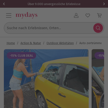
Über 9.000 unvergessliche Erlebnisse
Benutzerkonto
Suche nach Erlebnissen, Orten...
Home
/
Action & Natur
/
Outdoor Aktivitäten
/
Auto zertrümmern N
-15% CLUB DEAL
-15% C