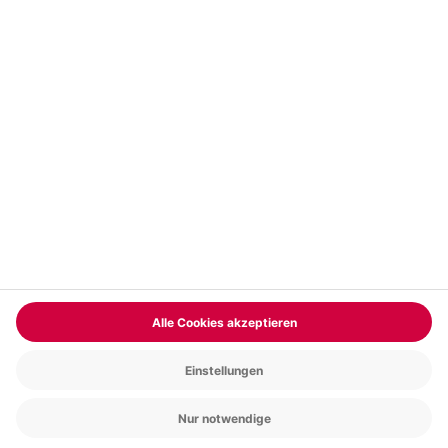
Vertrag widerrufen
FAQs
Kontakt
Zahlungsarten
Über uns
Magazin
Jobs & Karriere
Partnerprogramm
Trusted Shops
PAYBACK
Versand und Lieferung
Presse
AGB
Cookie Einstellungen
Datenschutz
Nutzungsbedingungen
Online-Marktplatz
Barrierefreiheit
Grounding Page
Compliance
Impressum
RECHNUNG