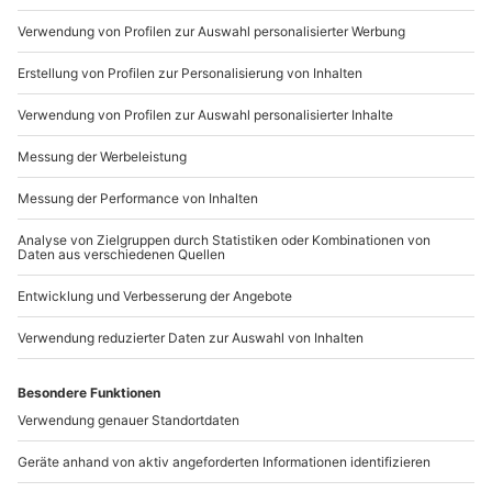
089 / 21 12 90 20
Mo-Fr: 9-17 Uhr
b2b@mydays.de
www.b2b.mydays.de/
Artikelnummer
:
61440
Andere Produkte entdecken
-15% CLUB DEAL