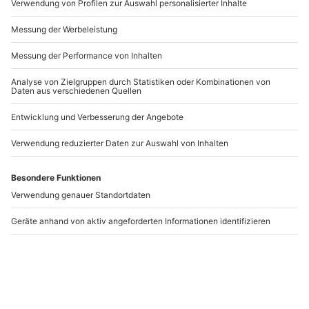
Andere Produkte entdecken
-15% CLUB DEAL
Auto zertrümmern
Auto zertrümmern
Fotoshooting
Schloß Holte-
Langenau
Stukenbrock
Langenau
Schloß Holte-Stukenbrock
1 Person
1-5 Personen
249,90 €
239,90 €