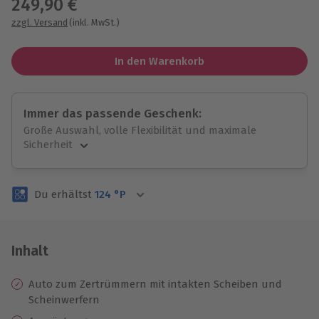
249,90 €
zzgl. Versand
(inkl. MwSt.)
In den Warenkorb
Immer das passende Geschenk:
Große Auswahl, volle Flexibilität und maximale
Sicherheit
Große Auswahl
Über 9.000 unvergessliche Erlebnisse.
Du erhältst
124
°P
Volle Flexibilität
Jeder Gutschein für alle Erlebnisse einlösbar.
Maximale Sicherheit
3 Jahre gültig & verlängerbar.
Inhalt
Auto zum Zertrümmern mit intakten Scheiben und
Scheinwerfern