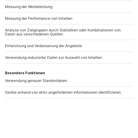
Andere Produkte entdecken
Alpaka Wanderung
Alpaka Picknick für 2
Petershagen
Petershagen
Petershagen
Petershagen
1 Person
2 Personen
34,90 €
99,90 €
5
5
(3)
(1)