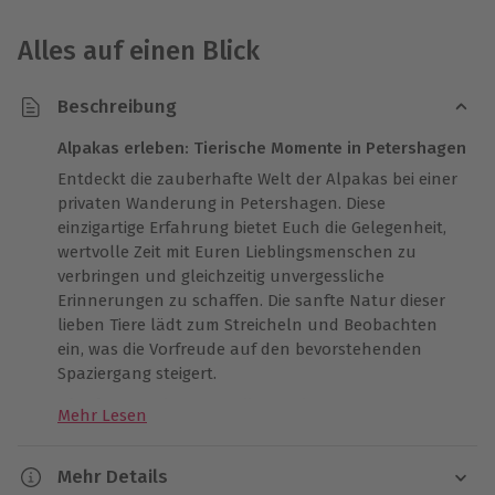
Alles auf einen Blick
Beschreibung
Alpakas erleben: Tierische Momente in Petershagen
Entdeckt die zauberhafte Welt der Alpakas bei einer
privaten Wanderung in Petershagen. Diese
einzigartige Erfahrung bietet Euch die Gelegenheit,
wertvolle Zeit mit Euren Lieblingsmenschen zu
verbringen und gleichzeitig unvergessliche
Erinnerungen zu schaffen. Die sanfte Natur dieser
lieben Tiere lädt zum Streicheln und Beobachten
ein, was die Vorfreude auf den bevorstehenden
Spaziergang steigert.
Alpaka Spaziergang für Zwei
Mehr Lesen
Während der Wanderung durch die malerische
Landschaft von Petershagen genießt Ihr nicht nur
Mehr Details
die Gesellschaft der flauschigen Begleiter, sondern