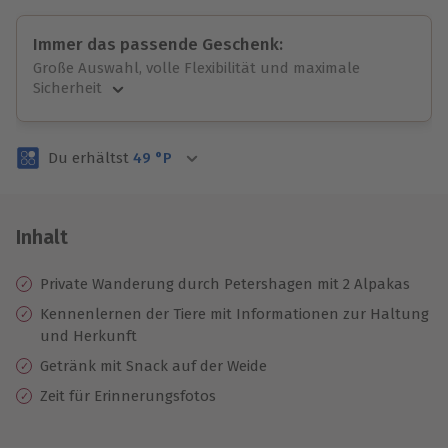
Immer das passende Geschenk:
Große Auswahl, volle Flexibilität und maximale
Sicherheit
Große Auswahl
Über 9.000 unvergessliche Erlebnisse.
Du erhältst
49
°P
Volle Flexibilität
Jeder Gutschein für alle Erlebnisse einlösbar.
Maximale Sicherheit
3 Jahre gültig & verlängerbar.
Inhalt
Private Wanderung durch Petershagen mit 2 Alpakas
Kennenlernen der Tiere mit Informationen zur Haltung
und Herkunft
Getränk mit Snack auf der Weide
Zeit für Erinnerungsfotos