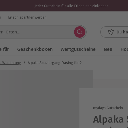
Jeder Gutschein für alle Erlebnisse einlösbar
n
Erlebnispartner werden
Du ha
.
 für
Geschenkboxen
Wertgutscheine
Neu
Ho
ka Wanderung
/
Alpaka Spaziergang Dasing für 2
mydays Gutschein
Alpaka 