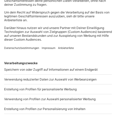
Mühldorfstraße 8
81671
München
Du erreichst uns telefonisch zu folgenden Zeiten,
außer an bundesweiten Feiertagen:
Mo-Fr: 8-20 Uhr | Sa: 10-16 Uhr
Du möchtest als Firma bestellen?
Sichere Dir attraktive Firmenkunden Vorteile.
089 / 21 12 90 20
Mo-Fr: 9-17 Uhr
b2b@mydays.de
www.b2b.mydays.de/