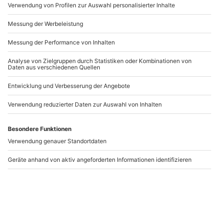
Artikelnummer
:
62190
Andere Produkte entdecken
Wellness mit
Aquapeeling mit
Naturkosmetik
Ultraschall Hamburg
Hamburg
Hamburg
Hamburg
1 Person
1 Person
174,90 €
204,90 €
5
(2)