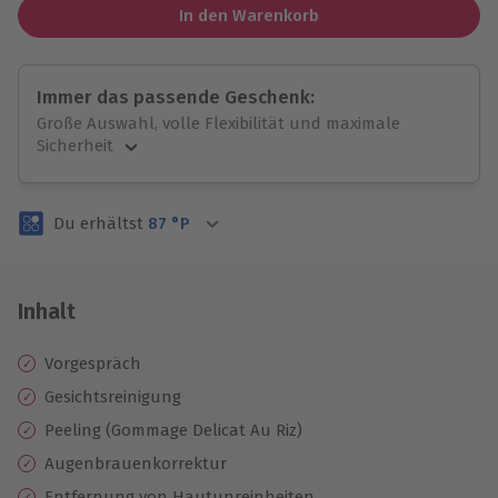
In den Warenkorb
Immer das passende Geschenk:
Große Auswahl, volle Flexibilität und maximale
Sicherheit
Große Auswahl
Über 9.000 unvergessliche Erlebnisse.
Du erhältst
87
°P
Volle Flexibilität
Jeder Gutschein für alle Erlebnisse einlösbar.
Maximale Sicherheit
3 Jahre gültig & verlängerbar.
Inhalt
Vorgespräch
Gesichtsreinigung
Peeling (Gommage Delicat Au Riz)
Augenbrauenkorrektur
Entfernung von Hautunreinheiten