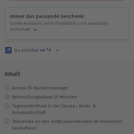
Immer das passende Geschenk:
Große Auswahl, volle Flexibilität und maximale
Sicherheit
Große Auswahl
Über 9.000 unvergessliche Erlebnisse.
Du erhältst
46
°P
Volle Flexibilität
Jeder Gutschein für alle Erlebnisse einlösbar.
Maximale Sicherheit
3 Jahre gültig & verlängerbar.
Inhalt
Aroma-Öl-Rückenmassage
Behandlungsdauer 25 Minuten
Tagesaufenthalt in der Sauna-, Bade- &
Ruhelandschaft
Teilnahme an den Aufgusszeremonien im Finnischen
Saunahaus