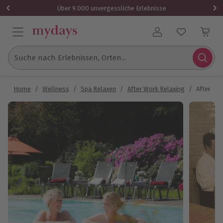
Über 9.000 unvergessliche Erlebnisse
Benutzerkonto
Suche nach Erlebnissen, Orten...
Home
/
Wellness
/
Spa Relaxen
/
After Work Relaxing
/
After-Wo