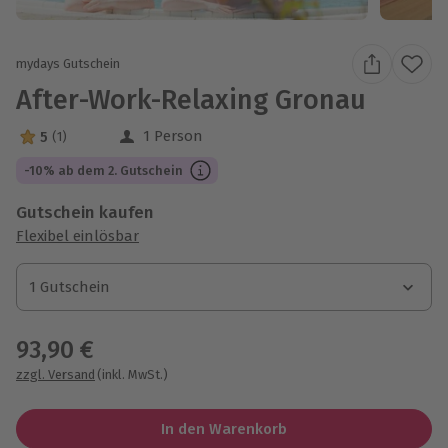
mydays Gutschein
After-Work-Relaxing Gronau
1 Person
5
(1)
5 Sterne von 5 aus 1 Bewertungen
-10% ab dem 2. Gutschein
Gutschein kaufen
Flexibel einlösbar
1 Gutschein
1 Gutschein
1 Gutschein
93,90 €
zzgl. Versand
(inkl. MwSt.)
In den Warenkorb