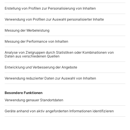
b2b@mydays.de
www.b2b.mydays.de/
Artikelnummer
:
25867
Andere Produkte entdecken
Aromaöl-Massage
Hot Stone Massage
Gronau - Münster
Neukirchen-Vluyn