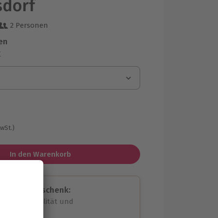
sdorf
2 Personen
 aus 4 Bewertungen
en
r
MwSt.)
In den Warenkorb
assende Geschenk:
volle Flexibilität und
rheit