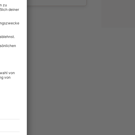
wahl
unvergessliche
62
°P
lität
hein für alle Erlebnisse
icherheit
tig & verlängerbar.