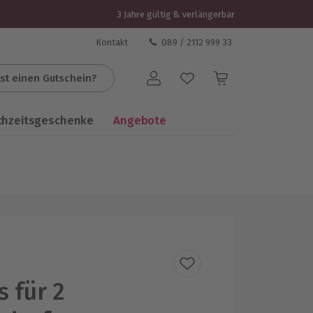
3 Jahre gültig & verlängerbar
Kontakt
089 / 2112 999 33
st einen Gutschein?
Benutzerkonto
chzeitsgeschenke
Angebote
s für 2