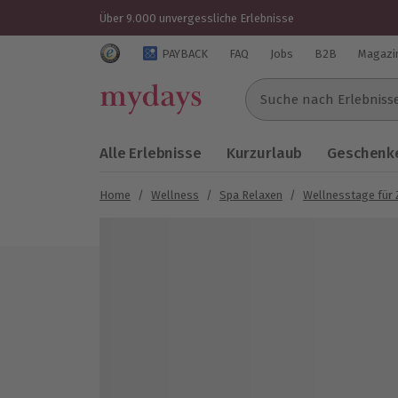
Über 9.000 unvergessliche Erlebnisse
Trustedshops Bewertungen für mydays.de
PAYBACK
FAQ
Jobs
B2B
Magazi
Suche nach Erlebnissen..
Alle Erlebnisse
Kurzurlaub
Geschenke
Home
/
Wellness
/
Spa Relaxen
/
Wellnesstage für 
Bild 1 von 7