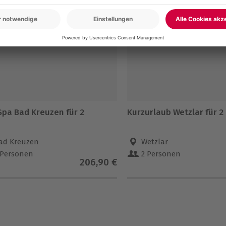
5% CLUB DEAL
Spa Bad Kreuzen für 2
Kurzurlaub Wetzlar für 2 
ad Kreuzen
Wetzlar
 Personen
2 Personen
206,90 €