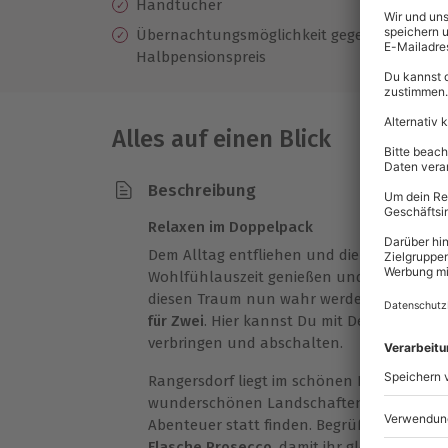
Handtücher
Übernachtungsmöglichkeit gegeben, 20 € Ü
Halbpensionspreis
Alles auf einen Blick
Beschreibung
Relaxen im Doppelpack
Dem Alltag entfliehen und die Sorgen hint
Wohlfühlauszeit genießen und das zusam
diesen Traum nun wahr werden und kom
für Zwei
. Hier kannst Du mit Deinem Liebs
verbringen und abschalten.
Rangersdorf liegt im schönen Kärnten um
wunderschönen Landschaften. Und genau h
Abenteuer statt finden. Begrüßt werden Du
Flasche Prosecco
, damit ihr gleich auf E