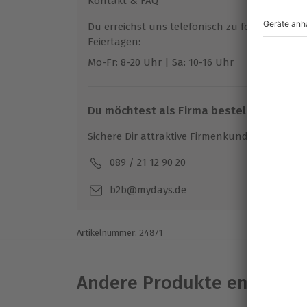
Kontakt & FAQ
von 10 Euro pro Person
Du erreichst uns telefonisch zu folgenden Z
Feiertagen:
Mo-Fr: 8-20 Uhr | Sa: 10-16 Uhr
Du möchtest als Firma bestellen?
Sichere Dir attraktive Firmenkunden Vorteile.
089 / 21 12 90 20
Mo-F
b2b@mydays.de
Artikelnummer
:
24871
Andere Produkte entdeck