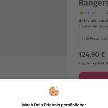
Ranger
4.5
(4)
4.5 Sterne von 5
Gutschein kauf
Flexibel einlösba
1x (2 Personen)
1x (2 Personen)
1x (2 Personen)
124,90 €
zzgl. Versand
(inkl. 
mit Sauna, Dampfbad,
uheraum für euch zwei
Immer das p
Große Auswahl, 
maximale Siche