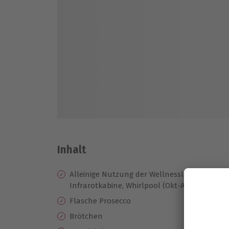
Inhalt
Alleinige Nutzung der Wellnesslandschaft 
Infrarotkabine, Whirlpool (Okt-April) und R
Flasche Prosecco
Brötchen