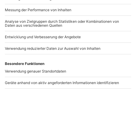
Hawaiianische
Entspannungsmassage
Massage Wien (60 min)
Wien
Wien
Wien
1 Person
1 Person
113,90 €
106,90 €
Newsletter abonnieren und 10 € Rabatt sichern