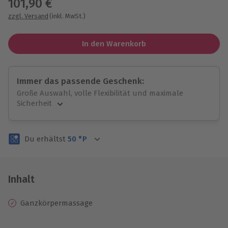
101,90 €
zzgl. Versand
(inkl. MwSt.)
In den Warenkorb
Immer das passende Geschenk:
Große Auswahl, volle Flexibilität und maximale
Sicherheit
Große Auswahl
Über 9.000 unvergessliche Erlebnisse.
Du erhältst
50
°P
Volle Flexibilität
Jeder Gutschein für alle Erlebnisse einlösbar.
Maximale Sicherheit
3 Jahre gültig & verlängerbar.
Inhalt
Ganzkörpermassage