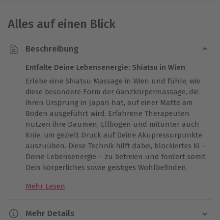
Alles auf einen Blick
Beschreibung
Entfalte Deine Lebensenergie: Shiatsu in Wien
Erlebe eine Shiatsu Massage in Wien und fühle, wie
diese besondere Form der Ganzkörpermassage, die
ihren Ursprung in Japan hat, auf einer Matte am
Boden ausgeführt wird. Erfahrene Therapeuten
nutzen ihre Daumen, Ellbogen und mitunter auch
Knie, um gezielt Druck auf Deine Akupressurpunkte
auszuüben. Diese Technik hilft dabei, blockiertes Ki –
Deine Lebensenergie – zu befreien und fördert somit
Dein körperliches sowie geistiges Wohlbefinden.
Erlebe Erholung und Energie durch die Asia Massage
Mehr Lesen
Wien
In Wien kannst Du diese eindrucksvolle Form der
Mehr Details
Asia Massage erleben, die traditionelle Akupressur