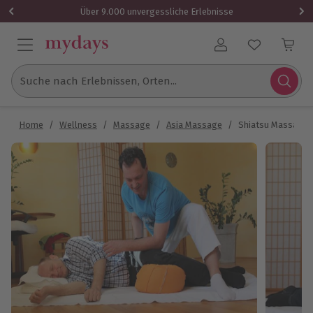
Über 9.000 unvergessliche Erlebnisse
Benutzerkonto
Suche nach Erlebnissen, Orten...
Home
/
Wellness
/
Massage
/
Asia Massage
/
Shiatsu Massage S