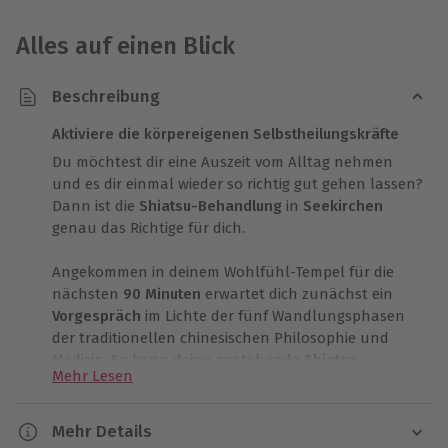
Alles auf einen Blick
Beschreibung
Aktiviere die körpereigenen Selbstheilungskräfte
Du möchtest dir eine Auszeit vom Alltag nehmen
und es dir einmal wieder so richtig gut gehen lassen?
Dann ist die
Shiatsu-Behandlung
in
Seekirchen
genau das Richtige für dich.
Angekommen in deinem Wohlfühl-Tempel für die
nächsten
90 Minuten
erwartet dich zunächst ein
Vorgespräch
im Lichte der fünf Wandlungsphasen
der traditionellen chinesischen Philosophie und
Medizin. So kann deine anstehende
Shiatsu
Mehr Lesen
Ganzkörperbehandlung
optimal auf dich und deine
Bedürfnisse abgestimmt werden. Shiatsu ist eine aus
Japan stammende Methode manueller Körperarbeit,
Mehr Details
die den Menschen in seiner Ganzheit berührt. Durch