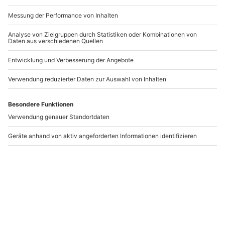
-15% CLUB DEAL
Shiatsu
Shiatsu Massage mit
Ganzkörperbehandlung
Zusatzleistung
Seekirchen
Salzburg
Seekirchen
Salzburg
1 Person
1 Person
95,90 €
125,90 €
4.5
(2)
Newsletter abonnieren und 10 € Rabatt sichern