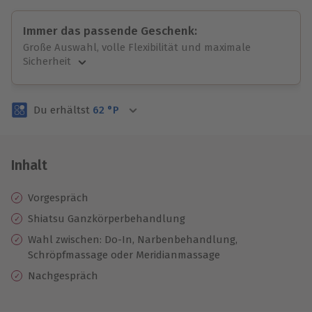
Immer das passende Geschenk:
Große Auswahl, volle Flexibilität und maximale
Sicherheit
Große Auswahl
Über 9.000 unvergessliche Erlebnisse.
Du erhältst
62
°P
Volle Flexibilität
Jeder Gutschein für alle Erlebnisse einlösbar.
Maximale Sicherheit
3 Jahre gültig & verlängerbar.
Inhalt
Vorgespräch
Shiatsu Ganzkörperbehandlung
Wahl zwischen: Do-In, Narbenbehandlung,
Schröpfmassage oder Meridianmassage
Nachgespräch