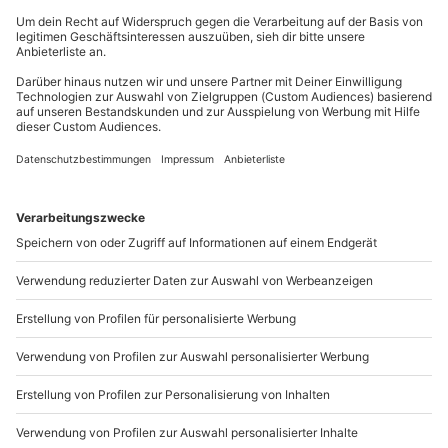
Teilnehmer
Du erreichst uns telefonisch zu folgenden Zeiten,
außer an bundesweiten Feiertagen:
Gutschein gültig für 1 Person
Mo-Fr: 8-20 Uhr | Sa: 10-16 Uhr
Du möchtest als Firma bestellen?
Sichere Dir attraktive Firmenkunden Vorteile.
089 / 21 12 90 20
Mo-Fr: 9-17 Uhr
b2b@mydays.de
www.b2b.mydays.de/
Artikelnummer
:
51294