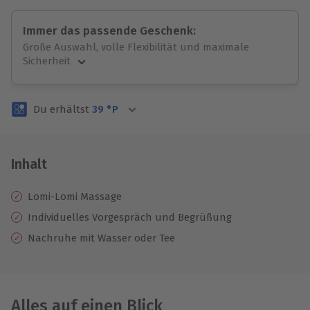
Immer das passende Geschenk:
Große Auswahl, volle Flexibilität und maximale
Sicherheit
Große Auswahl
Über 9.000 unvergessliche Erlebnisse.
Du erhältst
39
°P
Volle Flexibilität
Jeder Gutschein für alle Erlebnisse einlösbar.
Maximale Sicherheit
3 Jahre gültig & verlängerbar.
Inhalt
Lomi-Lomi Massage
Individuelles Vorgespräch und Begrüßung
Nachruhe mit Wasser oder Tee
Alles auf einen Blick