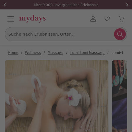
Über 9.000 unvergessliche Erlebnisse
Benutzerkonto
Suche nach Erlebnissen, Orten...
Home
/
Wellness
/
Massage
/
Lomi Lomi Massage
/
Lomi-Lomi 