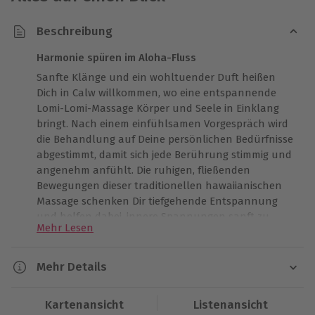
Beschreibung
Harmonie spüren im Aloha-Fluss
Sanfte Klänge und ein wohltuender Duft heißen
Dich in Calw willkommen, wo eine entspannende
Lomi-Lomi-Massage Körper und Seele in Einklang
bringt. Nach einem einfühlsamen Vorgespräch wird
die Behandlung auf Deine persönlichen Bedürfnisse
abgestimmt, damit sich jede Berührung stimmig und
angenehm anfühlt. Die ruhigen, fließenden
Bewegungen dieser traditionellen hawaiianischen
Massage schenken Dir tiefgehende Entspannung
und helfen dabei, innere Spannungen sanft zu
Mehr Lesen
lösen. Anschließend kannst Du in einer
entspannten Nachruhe bei einem Glas Wasser oder
einer Tasse Tee weiter abschalten und die Wirkung
Mehr Details
nachspüren. Dieses besondere Erlebnis in Calw lässt
Dauer
Dich den Alltag vergessen und ganz im Moment
Kartenansicht
Listenansicht
ankommen. Du fühlst Dich leicht, ausgeglichen und
Ca. 1 Stunde