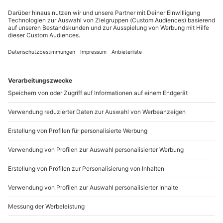
Du möchtest als Firma bestellen?
Sichere Dir attraktive Firmenkunden Vorteile.
089 / 21 12 90 20
Mo-Fr: 9-17 Uhr
b2b@mydays.de
www.b2b.mydays.de/
Artikelnummer
:
56686
Andere Produkte entdecken