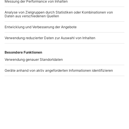
Wellness Massage
Ayurveda Massage
Calw
Nagold
Calw
Nagold
1 Person
1 Person
79,90 €
79,90 €
5
(3)
Newsletter abonnieren und 10 € Rabatt sichern
Abonnieren