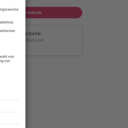
In den Warenkorb
assende Geschenk:
volle Flexibilität und
rheit
wahl
unvergessliche
44
°P
lität
hein für alle Erlebnisse
icherheit
tig & verlängerbar.