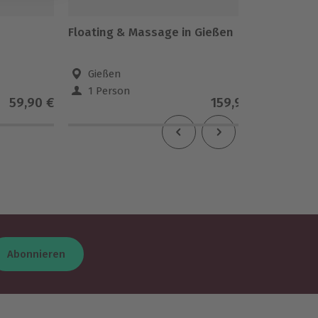
Floating & Massage in Gießen
Hot St
Gießen
Wie
1 Person
1 Pe
59,90 €
159,90 €
Abonnieren