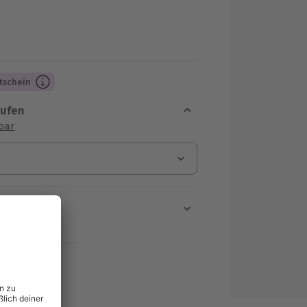
tschein
aufen
sbar
en
rt verfügbar
ten Schritt einen Termin aus
MwSt.)