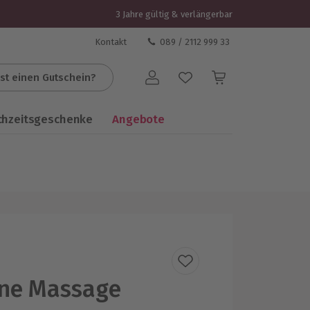
3 Jahre gültig & verlängerbar
Kontakt
089 / 2112 999 33
st einen Gutschein?
Benutzerkonto
chzeitsgeschenke
Angebote
one Massage