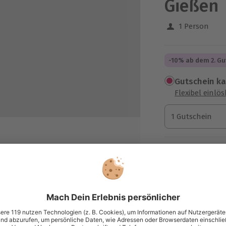
Gießen
1 Person
-10% ab dem 2. Gu
Gutschein k
Flexibel einlö
1 Gutschein
1 Gutschein
1 Gutschein
Termin buch
Aktuell an 1 O
Wähle im nächs
 naturreinen Ölen
89,90 €
bach"
zzgl. Versand
(inkl. 