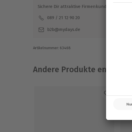
Sichere Dir attraktive Firmenkunden Vorteile.
089 / 21 12 90 20
Mo-F
b2b@mydays.de
Artikelnummer
:
63468
Andere Produkte entdeck