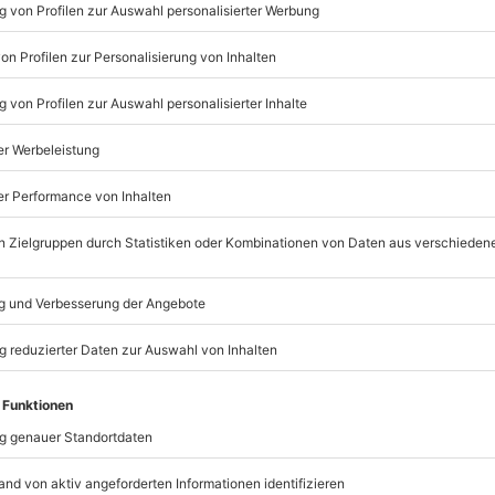
Listenansicht
© OpenStreetMaps
icht
rfügbar
mydays
GmbH
nach Absprache mit dem
Mühldorfstraße 8
81671
München
eiten, außer an bundesweiten
andtuch