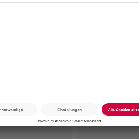
r: 9-17 Uhr
www.b2b.mydays.de/
en