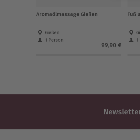
Aromaölmassage Gießen
Fuß 
Gießen
G
1 Person
1
99,90 €
Newsletter