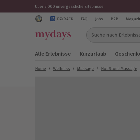
Über 9.000 unvergessliche Erlebnisse
Trustedshops Bewertungen für mydays.de
PAYBACK
FAQ
Jobs
B2B
Magazi
Suche nach Erlebnissen..
Alle Erlebnisse
Kurzurlaub
Geschenke
Home
/
Wellness
/
Massage
/
Hot Stone Massage
Bild 1 von 5