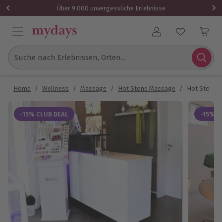
Über 9.000 unvergessliche Erlebnisse
Benutzerkonto
Suche nach Erlebnissen, Orten...
Home
/
Wellness
/
Massage
/
Hot Stone Massage
/
Hot Stone 
-15% CLUB DEAL
-15% C