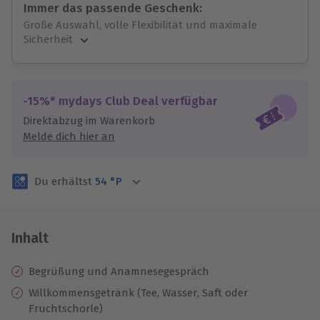
Immer das passende Geschenk:
Große Auswahl, volle Flexibilität und maximale
Sicherheit
Große Auswahl
Über 9.000 unvergessliche Erlebnisse.
Volle Flexibilität
-15%* mydays Club Deal verfügbar
Jeder Gutschein für alle Erlebnisse einlösbar.
Direktabzug im Warenkorb
Maximale Sicherheit
Melde dich hier an
3 Jahre gültig & verlängerbar.
Du erhältst
54
°P
Inhalt
Begrüßung und Anamnesegespräch
Willkommensgetränk (Tee, Wasser, Saft oder
Fruchtschorle)