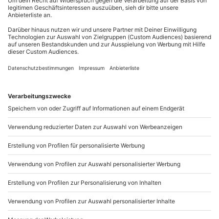
außer an bundesweiten Feiertagen:
Zehen gelegt. Die Wärme in Verbindung mit den
Mo-Fr: 8-20 Uhr | Sa: 10-16 Uhr
intensiv angewandten Massagetechniken - sowohl
mit Hand als auch Stein - regt die Durchblutung
stark an, lockert die Muskulatur bis in die Tiefe und
Du möchtest als Firma bestellen?
aktiviert die Selbstheilungskräfte des Organismus.
Stellen Sie sich auf ein überaus behagliches
Sichere Dir attraktive Firmenkunden Vorteile.
Wohlgefühl ein!
089 / 21 12 90 20
Mo-Fr: 9-17 Uhr
b2b@mydays.de
www.b2b.mydays.de/
Artikelnummer
:
12904
Andere Produkte entdecken