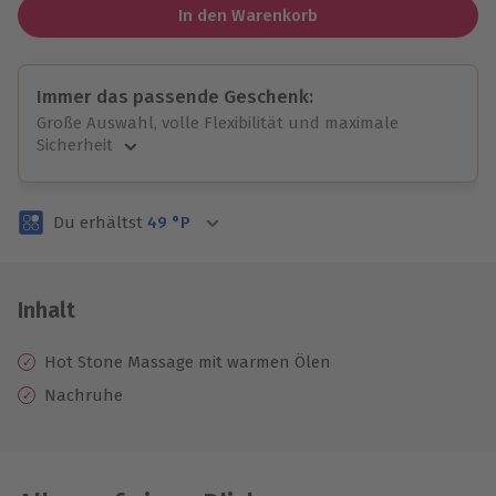
In den Warenkorb
Immer das passende Geschenk:
Große Auswahl, volle Flexibilität und maximale
Sicherheit
Große Auswahl
Über 9.000 unvergessliche Erlebnisse.
Du erhältst
49
°P
Volle Flexibilität
Jeder Gutschein für alle Erlebnisse einlösbar.
Maximale Sicherheit
3 Jahre gültig & verlängerbar.
Inhalt
Hot Stone Massage mit warmen Ölen
Nachruhe