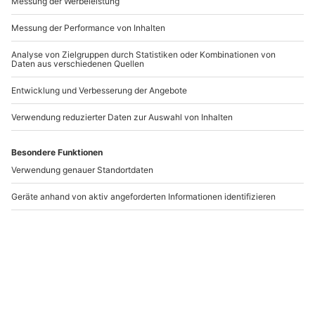
Hot Chocolate
Ayurveda Massage
Massage Augsburg
Augsburg (60 min)
Augsburg
Augsburg
1 Person
1 Person
99,90 €
99,90 €
3
2
(1)
(2)