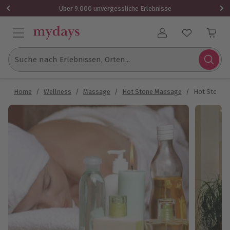
Über 9.000 unvergessliche Erlebnisse
Benutzerkonto
Suche nach Erlebnissen, Orten...
Home
/
Wellness
/
Massage
/
Hot Stone Massage
/
Hot Stone 