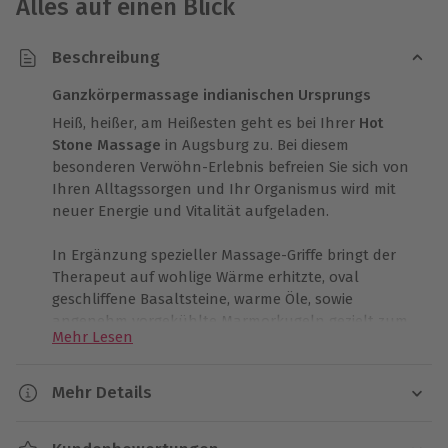
Alles auf einen Blick
Beschreibung
Ganzkörpermassage indianischen Ursprungs
Heiß, heißer, am Heißesten geht es bei Ihrer
Hot
Stone Massage
in Augsburg zu. Bei diesem
besonderen Verwöhn-Erlebnis befreien Sie sich von
Ihren Alltagssorgen und Ihr Organismus wird mit
neuer Energie und Vitalität aufgeladen.
In Ergänzung spezieller Massage-Griffe bringt der
Therapeut auf wohlige Wärme erhitzte, oval
geschliffene Basaltsteine, warme Öle, sowie
angenehm vorgekühlte Marmorkugeln gezielt zum
Mehr Lesen
Einsatz. Zusammen mit dem Duft der Aromaöle führt
diese Verbindung intensiver und angenehmer Reize
zu einer ganzheitlichen Entspannung aller Sinne.
Mehr Details
Erfahren Sie bei Ihrer Hot Stone Massage tiefes
Dauer
körperliches Wohlgefühl!