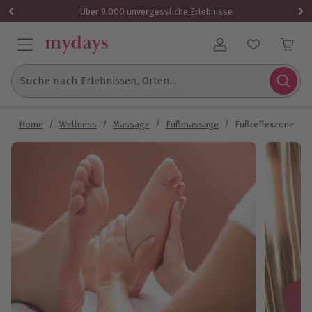
Über 9.000 unvergessliche Erlebnisse
Benutzerkonto
Suche nach Erlebnissen, Orten...
Home
/
Wellness
/
Massage
/
Fußmassage
/
Fußreflexzonenma