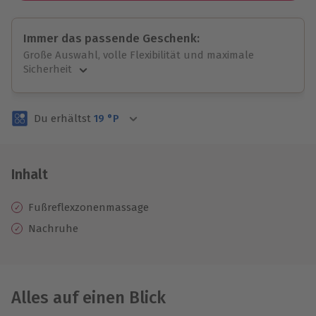
Immer das passende Geschenk:
Große Auswahl, volle Flexibilität und maximale
Sicherheit
Große Auswahl
Über 9.000 unvergessliche Erlebnisse.
Du erhältst
19
°P
Volle Flexibilität
Jeder Gutschein für alle Erlebnisse einlösbar.
Maximale Sicherheit
3 Jahre gültig & verlängerbar.
Inhalt
Fußreflexzonenmassage
Nachruhe
Alles auf einen Blick