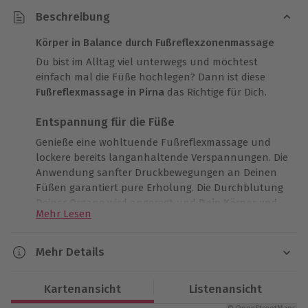
Beschreibung
Körper in Balance durch Fußreflexzonenmassage
Du bist im Alltag viel unterwegs und möchtest
einfach mal die Füße hochlegen? Dann ist diese
Fußreflexmassage in Pirna
das Richtige für Dich.
Entspannung für die Füße
Genieße eine wohltuende Fußreflexmassage und
lockere bereits langanhaltende Verspannungen. Die
Anwendung sanfter Druckbewegungen an Deinen
Füßen garantiert pure Erholung. Die Durchblutung
Deiner Organe wird angeregt und
Dein Körper und
Mehr Lesen
Geist relaxen
. Dein ganzer Alltagsstress verfliegt und
Du blickst mit neuer Energie in die Zukunft.
Mehr Details
Eine echte Wohlfühloase
Dauer
Ein Raum, der zusätzlich zu Deiner
Kartenansicht
Listenansicht
Ca. 40 Min. (reine Erlebnisdauer: ca. 35 Min.)
Fußreflexmassage Entspannung bietet – hört sich