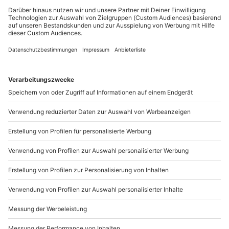
Du möchtest als Firma bestellen?
Sichere Dir attraktive Firmenkunden Vorteile.
089 / 21 12 90 20
Mo-Fr: 9-17 Uhr
b2b@mydays.de
www.b2b.mydays.de/
Artikelnummer
:
46310
Andere Produkte entdecken