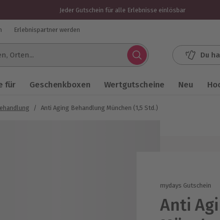
Jeder Gutschein für alle Erlebnisse einlösbar
n
Erlebnispartner werden
Du ha
.
 für
Geschenkboxen
Wertgutscheine
Neu
Ho
behandlung
/
Anti Aging Behandlung München (1,5 Std.)
mydays Gutschein
Anti Ag