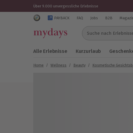
Über 9.000 unvergessliche Erlebnisse
Trustedshops Bewertungen für mydays.de
PAYBACK
FAQ
Jobs
B2B
Magazi
Suche nach Erlebnissen..
Alle Erlebnisse
Kurzurlaub
Geschenke
Home
/
Wellness
/
Beauty
/
Kosmetische Gesichts
Bild 1 von 6