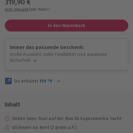
319,90 €
zzgl. Versand
(inkl. MwSt.)
In den Warenkorb
Immer das passende Geschenk:
Große Auswahl, volle Flexibilität und maximale
Sicherheit
Große Auswahl
Über 9.000 unvergessliche Erlebnisse.
Du erhältst
159
°P
Volle Flexibilität
Jeder Gutschein für alle Erlebnisse einlösbar.
Maximale Sicherheit
3 Jahre gültig & verlängerbar.
Inhalt
Sieben Seen Tour auf der Riva 50 Superamerica Yacht
Glühwein an Bord (2 gratis p.P.)