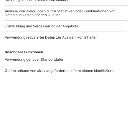
-15% CLUB DEAL
-15% CLUB DEAL
Canyoning
Canyoning
Schnuppertour
Einsteigertour
Gmunden
Weyregg
Gmunden
Weyregg am Attersee
1 Person
1 Person
89,90 €
89,90 €
5
(1)
Newsletter abonnieren und 10 € Rabatt sichern
Abonnieren