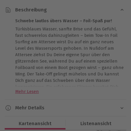
Beschreibung
Schwebe lautlos übers Wasser – Foil-Spaß pur!
Türkisblaues Wasser, sanfte Brise und das Gefühl,
fast schwerelos dahinzugleiten – beim Tow-In Foil
Surfing am Attersee wirst Du auf ein ganz neues
Level des Wassersports gehoben. In Nußdorf am
Attersee ziehst Du Deine eigene Spur über den
glitzernden See, während Du auf einem speziellen
Foilboard von einem Boot gezogen wirst – ganz ohne
Wing. Der Take-Off gelingt mühelos und Du kannst
Dich ganz auf das Schweben über dem Wasser
konzentrieren. Ein erfahrener Skipper bereitet Dich
Mehr Lesen
optimal vor und begleitet Dich Schritt für Schritt.
Lass Dich vom einzigartigen Gleitgefühl tragen und
genieße einen eindrucksvollen Moment, der Dir
Mehr Details
lange in Erinnerung bleibt. Sichere Dir Deine Zeit am
Dauer
Wasser und probiere das Tow-In Foil am Attersee
Kartenansicht
Listenansicht
aus!
Ca. 2 Stunden