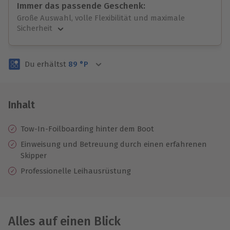
Immer das passende Geschenk:
Große Auswahl, volle Flexibilität und maximale
Sicherheit
Große Auswahl
Über 9.000 unvergessliche Erlebnisse.
Du erhältst
89
°P
Volle Flexibilität
Jeder Gutschein für alle Erlebnisse einlösbar.
Maximale Sicherheit
3 Jahre gültig & verlängerbar.
Inhalt
Tow-In-Foilboarding hinter dem Boot
Einweisung und Betreuung durch einen erfahrenen
Skipper
Professionelle Leihausrüstung
Alles auf einen Blick