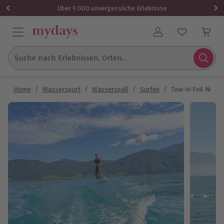
Über 9.000 unvergessliche Erlebnisse
Benutzerkonto
Suche nach Erlebnissen, Orten...
Home
/
Wassersport
/
Wasserspaß
/
Surfen
/
Tow-In Foil Nußdo