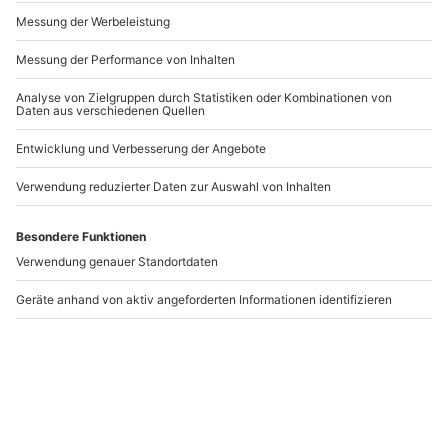
gemeinsame Stunden voller Romantik.
Andere Produkte entdecken
-15% CLUB DEAL
Segeln-Schnupperkurs
Segeln und Brunchen
Bad Wiessee
auf dem Tegernsee
(Bad Wiessee)
Bad Wiessee
Bad Wiessee
1 Person
1 Person
62,90 €
134,90 €
1
5
(1)
(1)