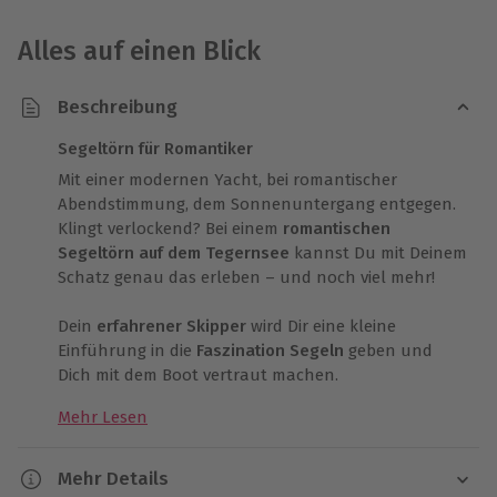
Alles auf einen Blick
Beschreibung
Segeltörn für Romantiker
Mit einer modernen Yacht, bei romantischer
Abendstimmung, dem Sonnenuntergang entgegen.
Klingt verlockend? Bei einem
romantischen
Segeltörn auf dem Tegernsee
kannst Du mit Deinem
Schatz genau das erleben – und noch viel mehr!
Dein
erfahrener Skipper
wird Dir eine kleine
Einführung in die
Faszination Segeln
geben und
Dich mit dem Boot vertraut machen.
Mehr Lesen
Romantik pur
Mehr Details
Bei
herrlicher Abendstimmung
werden schließlich die