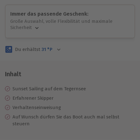
Immer das passende Geschenk:
Große Auswahl, volle Flexibilität und maximale
Sicherheit
Große Auswahl
Über 9.000 unvergessliche Erlebnisse.
Du erhältst
31
°P
Volle Flexibilität
Jeder Gutschein für alle Erlebnisse einlösbar.
Maximale Sicherheit
3 Jahre gültig & verlängerbar.
Inhalt
Sunset Sailing auf dem Tegernsee
Erfahrener Skipper
Verhaltenseinweisung
Auf Wunsch dürfen Sie das Boot auch mal selbst
steuern