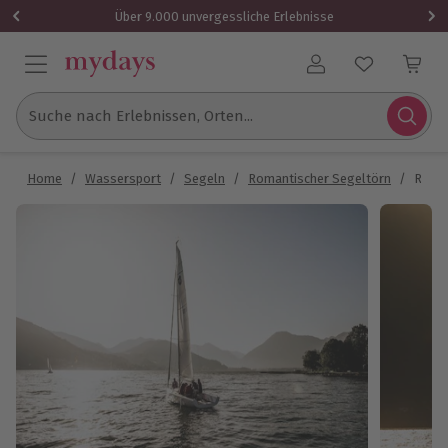
Über 9.000 unvergessliche Erlebnisse
Benutzerkonto
Suche nach Erlebnissen, Orten...
Home
/
Wassersport
/
Segeln
/
Romantischer Segeltörn
/
Roman