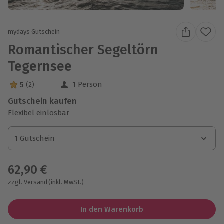
mydays Gutschein
Romantischer Segeltörn
Tegernsee
1 Person
5
(2)
5 Sterne von 5 aus 2 Bewertungen
Gutschein kaufen
Flexibel einlösbar
1 Gutschein
1 Gutschein
1 Gutschein
62,90 €
zzgl. Versand
(inkl. MwSt.)
In den Warenkorb