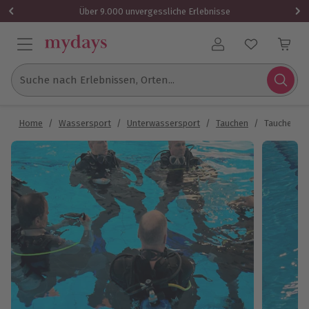
Über 9.000 unvergessliche Erlebnisse
Benutzerkonto
Suche nach Erlebnissen, Orten...
Home
/
Wassersport
/
Unterwassersport
/
Tauchen
/
Tauchen Sc