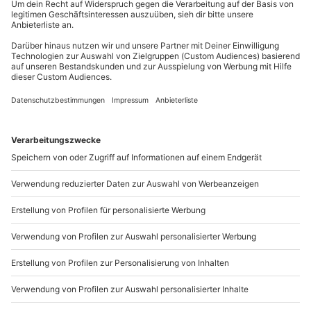
Wird gestellt: Ausrüstung für erfolgreichen
außer an bundesweiten Feiertagen:
Tauchgang (Neoprenanzug, Maske, Flossen,
Mo-Fr: 8-20 Uhr | Sa: 10-16 Uhr
Tauchjacke, Atemregler, Druckluftflasche)
Teilnehmer
Du möchtest als Firma bestellen?
Gutschein gültig für 1 Person
1 Begleitperson möglich
Sichere Dir attraktive Firmenkunden Vorteile.
089 / 21 12 90 20
Mo-Fr: 9-17 Uhr
b2b@mydays.de
www.b2b.mydays.de/
Artikelnummer
:
48806
Andere Produkte entdecken