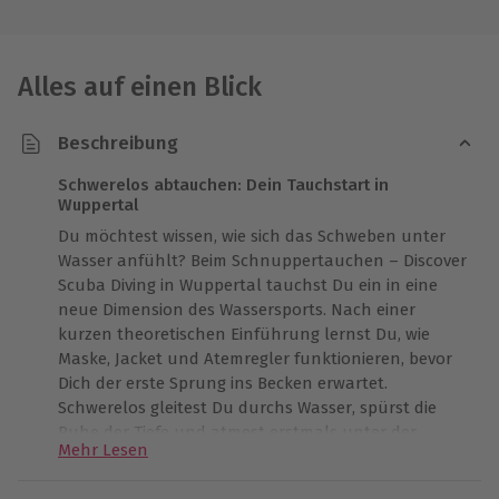
Alles auf einen Blick
Beschreibung
Schwerelos abtauchen: Dein Tauchstart in
Wuppertal
Du möchtest wissen, wie sich das Schweben unter
Wasser anfühlt? Beim Schnuppertauchen – Discover
Scuba Diving in Wuppertal tauchst Du ein in eine
neue Dimension des Wassersports. Nach einer
kurzen theoretischen Einführung lernst Du, wie
Maske, Jacket und Atemregler funktionieren, bevor
Dich der erste Sprung ins Becken erwartet.
Schwerelos gleitest Du durchs Wasser, spürst die
Ruhe der Tiefe und atmest erstmals unter der
Mehr Lesen
Oberfläche – ein Eindruck, der sich tief einprägt. Der
Schnupperkurs bietet perfekte Einblicke ins Tauchen