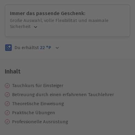
Immer das passende Geschenk:
Große Auswahl, volle Flexibilität und maximale
Sicherheit
Große Auswahl
Über 9.000 unvergessliche Erlebnisse.
Du erhältst
22
°P
Volle Flexibilität
Jeder Gutschein für alle Erlebnisse einlösbar.
Maximale Sicherheit
3 Jahre gültig & verlängerbar.
Inhalt
Tauchkurs für Einsteiger
Betreuung durch einen erfahrenen Tauchlehrer
Theoretische Einweisung
Praktische Übungen
Professionelle Ausrüstung