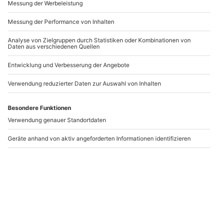
-15% CLUB DEAL
Tauchen mit Nitrox
Tauchen im See
Wuppertal
Menden
Wuppertal
Menden
1 Person
1 Person
99,90 €
72,90 €