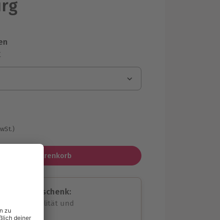
urg
en
r
MwSt.)
In den Warenkorb
assende Geschenk:
volle Flexibilität und
rheit