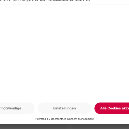
edeckung, Sonnencreme
r: 9-17 Uhr
www.b2b.mydays.de/
en
5% CLUB DEAL