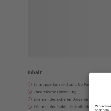
Inhalt
Schnupperkurs im Stand Up Paddling
Theoretische Einweisung
Erlernen des sicheren Umgangs mit Board u
Erlernen der Paddel Technik inkl. Stoppen