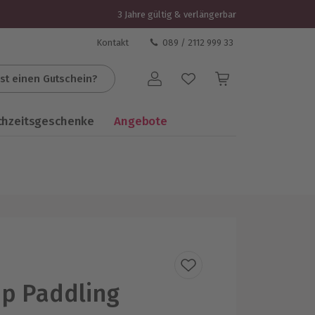
3 Jahre gültig & verlängerbar
Kontakt
089 / 2112 999 33
st einen Gutschein?
Benutzerkonto
chzeitsgeschenke
Angebote
p Paddling