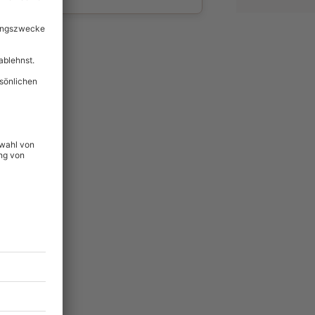
wahl
unvergessliche
20
°P
lität
hein für alle Erlebnisse
icherheit
tig & verlängerbar.