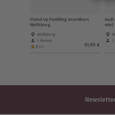
Stand Up Paddling Grundkurs
Audi
Wolfsburg
min)
Wolfsburg
W
1 Person
1
51,90 €
5
(4)
Newsletter