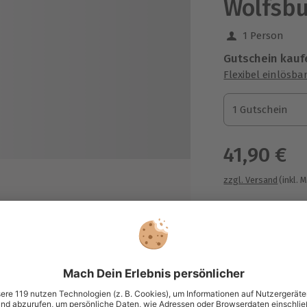
Wolfsb
1 Person
Gutschein kauf
Flexibel einlösba
1 Gutschein
1 Gutschein
1 Gutschein
41,90 €
zzgl. Versand
(inkl. 
Immer das p
nd Paddel
Große Auswahl, 
 und Wenden
maximale Siche