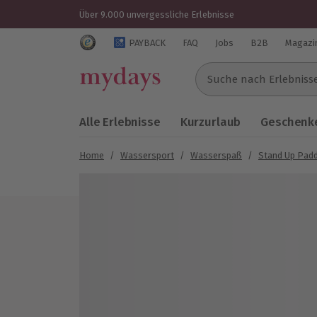
Über 9.000 unvergessliche Erlebnisse
Trustedshops Bewertungen für mydays.de
PAYBACK
FAQ
Jobs
B2B
Magazi
Suche nach Erlebnissen..
Alle Erlebnisse
Kurzurlaub
Geschenke
Home
/
Wassersport
/
Wasserspaß
/
Stand Up Padd
Bild 1 von 4