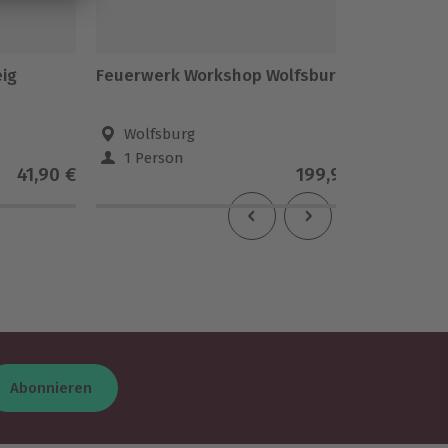
ig
Feuerwerk Workshop Wolfsburg
Stand U
Ossiac
Wolfsburg
Ann
1 Person
1 Pe
41,90 €
199,90 €
Abonnieren