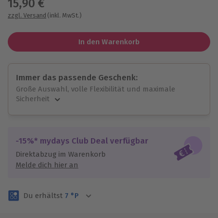
15,90 €
zzgl. Versand
(inkl. MwSt.)
In den Warenkorb
Immer das passende Geschenk:
Große Auswahl, volle Flexibilität und maximale
Sicherheit
Große Auswahl
Über 9.000 unvergessliche Erlebnisse.
Volle Flexibilität
-15%* mydays Club Deal verfügbar
Jeder Gutschein für alle Erlebnisse einlösbar.
Direktabzug im Warenkorb
Maximale Sicherheit
Melde dich hier an
3 Jahre gültig & verlängerbar.
Du erhältst
7
°P