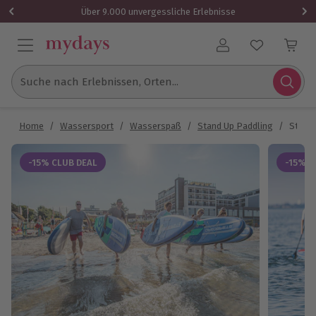
Über 9.000 unvergessliche Erlebnisse
Benutzerkonto
Suche nach Erlebnissen, Orten...
Home
/
Wassersport
/
Wasserspaß
/
Stand Up Paddling
/
Stand 
-15% CLUB DEAL
-15% C