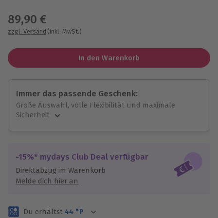
Wähle im nächsten Schritt einen Termin aus
89,90 €
zzgl. Versand
(inkl. MwSt.)
In den Warenkorb
Immer das passende Geschenk:
Große Auswahl, volle Flexibilität und maximale
Sicherheit
Große Auswahl
Über 9.000 unvergessliche Erlebnisse.
Volle Flexibilität
-15%* mydays Club Deal verfügbar
Jeder Gutschein für alle Erlebnisse einlösbar.
Direktabzug im Warenkorb
Maximale Sicherheit
Melde dich hier an
3 Jahre gültig & verlängerbar.
Du erhältst
44
°P