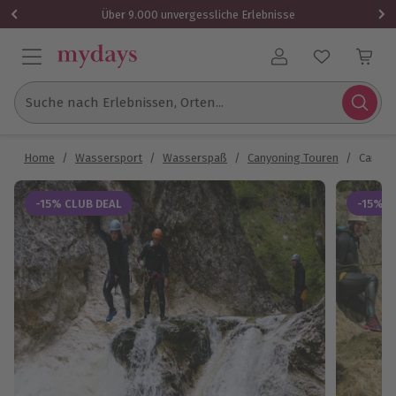
Über 9.000 unvergessliche Erlebnisse
Benutzerkonto
Suche nach Erlebnissen, Orten...
Home
/
Wassersport
/
Wasserspaß
/
Canyoning Touren
/
Canyon
-15% CLUB DEAL
-15% C