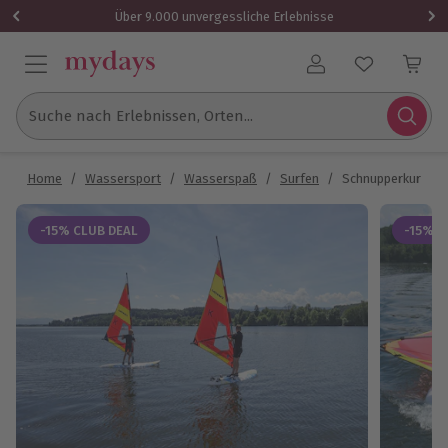
Über 9.000 unvergessliche Erlebnisse
Benutzerkonto
Suche nach Erlebnissen, Orten...
Home
/
Wassersport
/
Wasserspaß
/
Surfen
/
Schnupperkurs Wi
-15% CLUB DEAL
-15% C