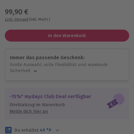
Wähle im nächsten Schritt einen Termin aus
99,90 €
zzgl. Versand
(inkl. MwSt.)
In den Warenkorb
Immer das passende Geschenk:
Große Auswahl, volle Flexibilität und maximale
Sicherheit
Große Auswahl
Über 9.000 unvergessliche Erlebnisse.
Volle Flexibilität
-15%* mydays Club Deal verfügbar
Jeder Gutschein für alle Erlebnisse einlösbar.
Direktabzug im Warenkorb
Maximale Sicherheit
Melde dich hier an
3 Jahre gültig & verlängerbar.
Du erhältst
49
°P