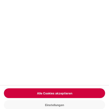
Vertrag widerrufen
FAQs
Kontakt
Zahlungsarten
Über uns
Magazin
Jobs & Karriere
Partnerprogramm
Trusted Shops
PAYBACK
Versand und Lieferung
Presse
AGB
Cookie Einstellungen
Datenschutz
Nutzungsbedingungen
Online-Marktplatz
Barrierefreiheit
Grounding Page
Compliance
Impressum
RECHNUNG