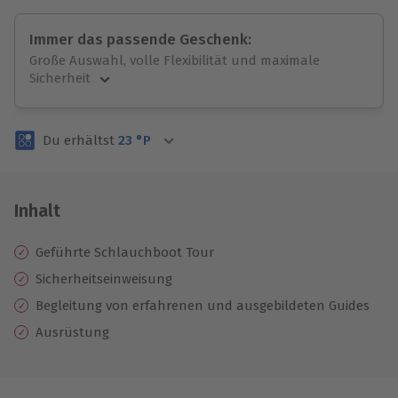
Immer das passende Geschenk:
Große Auswahl, volle Flexibilität und maximale
Sicherheit
Große Auswahl
Über 9.000 unvergessliche Erlebnisse.
Du erhältst
23
°P
Volle Flexibilität
Jeder Gutschein für alle Erlebnisse einlösbar.
Maximale Sicherheit
3 Jahre gültig & verlängerbar.
Inhalt
Geführte Schlauchboot Tour
Sicherheitseinweisung
Begleitung von erfahrenen und ausgebildeten Guides
Ausrüstung