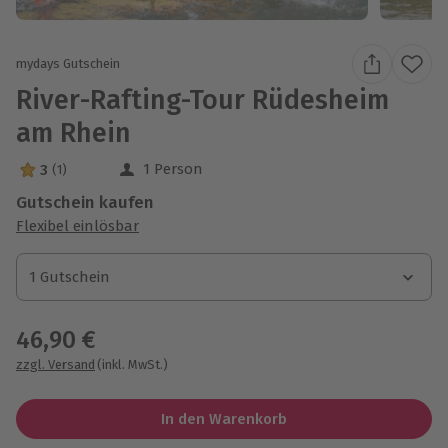
mydays Gutschein
River-Rafting-Tour Rüdesheim
am Rhein
1 Person
3
(1)
3 Sterne von 5 aus 1 Bewertungen
Gutschein kaufen
Flexibel einlösbar
1 Gutschein
1 Gutschein
1 Gutschein
46,90 €
zzgl. Versand
(inkl. MwSt.)
In den Warenkorb