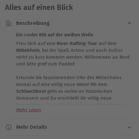
Alles auf einen Blick
Beschreibung
Ein cooler Ritt auf der weißen Welle
Freu Dich auf eine
River-Rafting-Tour
auf dem
Mittelrhein
, bei der Spaß, Action und auch Kultur
nicht zu kurz kommen werden. Willkommen an Bord
und bitte greif zum Paddel!
Erkunde die faszinierenden Ufer des Mittelrheins
einmal auf eine völlig neue Weise! Mit dem
Schlauchboot
geht es vorbei an historischen
Gemäuern und Du erschließt Dir völlig neue
Perspektiven. Du paddelst vorbei am
Mäuseturm
, am
Mehr Lesen
Bingerloch, an der Burg Rheinstein und an der
Zollburg Pfalzgrafenstein
. Das Weltkulturerbe
Mittelrheintal bietet Dir unzählige Möglichkeiten der
Mehr Details
Erkundung.
Dauer