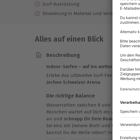
Surf-Ausrüstung
Einweisung in Material und Vermittlung vo
Alles auf einen Blick
Beschreibung
Indoor-Surfen – auf ins wetterfeste Surfp
Erlebe das ultimative Surf-Feeling beim
Ind
Jochen Schweizer Arena
.
Die richtige Balance
Wasserratten zwischen 8 und 14 Jahren auf
München wartet auf Dich ein wahres Wasser
an und
schnapp Dir Dein Board
. Für 1,5 S
Sei eins mit Deinem Brett und teste Deinen
kannst Du die Welle reiten? In Begleitung 
lernst Du, worauf es ankommt.