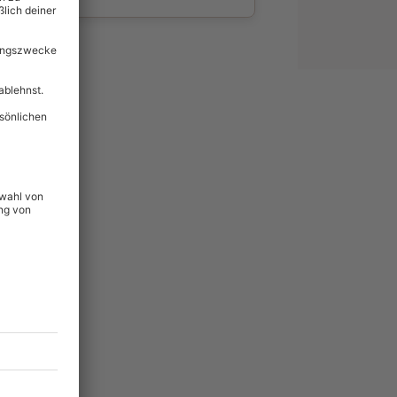
wahl
unvergessliche
54
°P
lität
hein für alle Erlebnisse
icherheit
tig & verlängerbar.