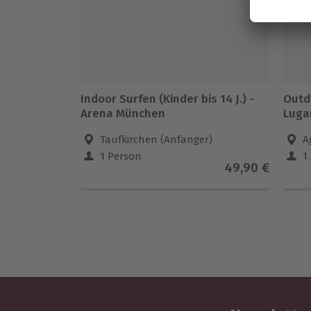
Indoor Surfen (Kinder bis 14 J.) -
Outd
Arena München
Lugan
Taufkirchen (Anfänger)
A
1 Person
1
49,90 €