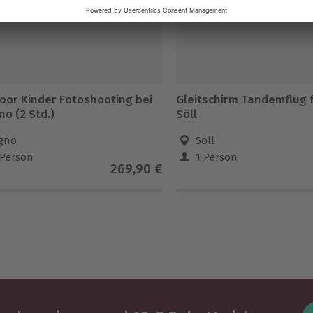
oor Kinder Fotoshooting bei
Gleitschirm Tandemflug f
o (2 Std.)
Söll
gno
Söll
 Person
1 Person
269,90 €