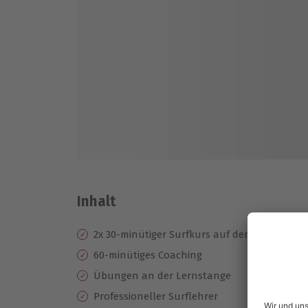
Inhalt
2x 30-minütiger Surfkurs auf der stehenden 
60-minütiges Coaching
Übungen an der Lernstange
Professioneller Surflehrer