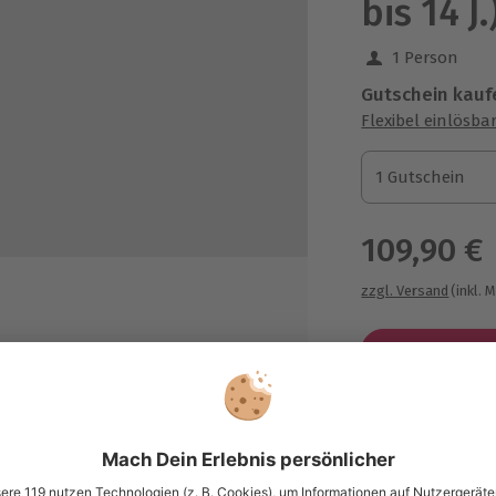
bis 14 
1 Person
Gutschein kauf
Flexibel einlösba
1 Gutschein
1 Gutschein
1 Gutschein
109,90 €
zzgl. Versand
(inkl. 
Welle
Immer das p
Große Auswahl, 
maximale Siche