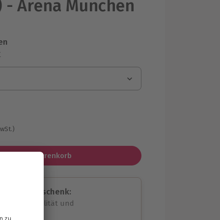
J.) - Arena München
en
r
MwSt.)
In den Warenkorb
assende Geschenk:
volle Flexibilität und
rheit