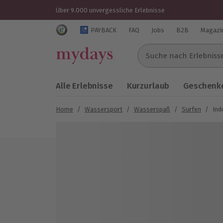
Über 9.000 unvergessliche Erlebnisse
Trustedshops Bewertungen für mydays.de
PAYBACK
FAQ
Jobs
B2B
Magazi
Suche nach Erlebnissen..
Alle Erlebnisse
Kurzurlaub
Geschenke
Home
/
Wassersport
/
Wasserspaß
/
Surfen
/
Ind
Bild 1 von 8