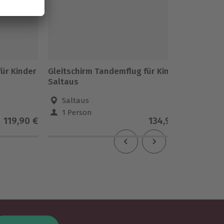
ür Kinder
Gleitschirm Tandemflug für Kinder
Kinder 
Saltaus
Saltaus
Genf
1 Person
1 Pe
119,90 €
134,90 €
5
(1)