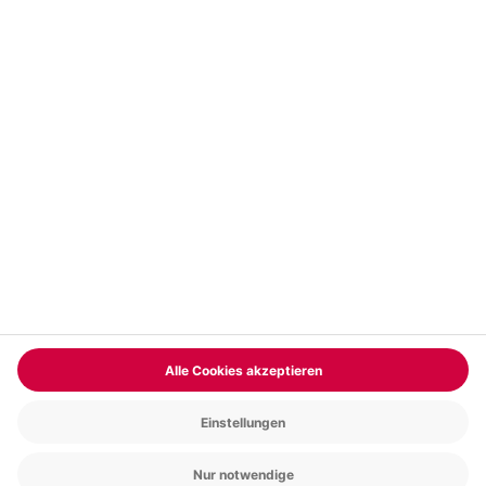
Vertrag widerrufen
FAQs
Kontakt
Zahlungsarten
Über uns
Magazin
Jobs & Karriere
Partnerprogramm
Trusted Shops
PAYBACK
Versand und Lieferung
Presse
AGB
Cookie Einstellungen
Datenschutz
Nutzungsbedingungen
Online-Marktplatz
Barrierefreiheit
Grounding Page
Compliance
Impressum
RECHNUNG