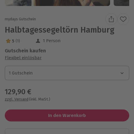
mydays Gutschein
Halbtagessegeltörn Hamburg
1 Person
5
(1)
5 Sterne von 5 aus 1 Bewertungen
Gutschein kaufen
Flexibel einlösbar
1 Gutschein
1 Gutschein
1 Gutschein
129,90 €
zzgl. Versand
(inkl. MwSt.)
In den Warenkorb