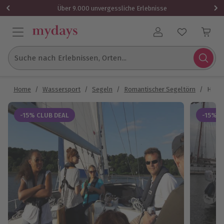
Über 9.000 unvergessliche Erlebnisse
Benutzerkonto
Suche nach Erlebnissen, Orten...
Home
/
Wassersport
/
Segeln
/
Romantischer Segeltörn
/
Halbt
-15% CLUB DEAL
-15% C