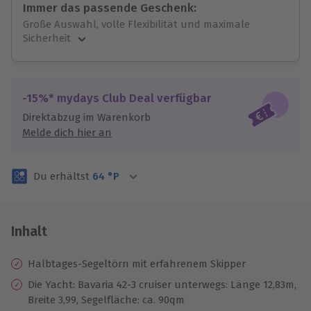
Immer das passende Geschenk:
Große Auswahl, volle Flexibilität und maximale
Sicherheit
Große Auswahl
Über 9.000 unvergessliche Erlebnisse.
Volle Flexibilität
-15%* mydays Club Deal verfügbar
Jeder Gutschein für alle Erlebnisse einlösbar.
Direktabzug im Warenkorb
Maximale Sicherheit
Melde dich hier an
3 Jahre gültig & verlängerbar.
Du erhältst
64
°P
Inhalt
Halbtages-Segeltörn mit erfahrenem Skipper
Die Yacht: Bavaria 42-3 cruiser unterwegs: Länge 12,83m,
Breite 3,99, Segelfläche: ca. 90qm