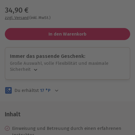
34,90 €
zzgl. Versand
(inkl. MwSt.)
In den Warenkorb
Immer das passende Geschenk:
Große Auswahl, volle Flexibilität und maximale
Sicherheit
Große Auswahl
Über 9.000 unvergessliche Erlebnisse.
Du erhältst
17
°P
Volle Flexibilität
Jeder Gutschein für alle Erlebnisse einlösbar.
Maximale Sicherheit
3 Jahre gültig & verlängerbar.
Inhalt
Einweisung und Betreuung durch einen erfahrenen
Instruktor