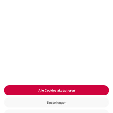
Vertrag widerrufen
FAQs
Kontakt
Zahlungsarten
Über uns
Magazin
Jobs & Karriere
Partnerprogramm
Trusted Shops
PAYBACK
Versand und Lieferung
Presse
AGB
Cookie Einstellungen
Datenschutz
Nutzungsbedingungen
Online-Marktplatz
Barrierefreiheit
Grounding Page
Compliance
Impressum
RECHNUNG