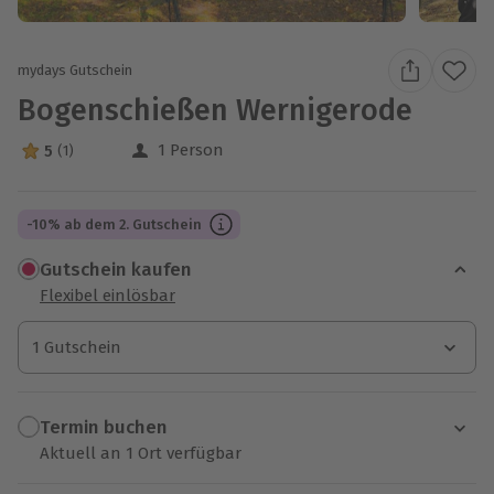
mydays Gutschein
Bogenschießen Wernigerode
1 Person
5
(1)
5 Sterne von 5 aus 1 Bewertungen
-10% ab dem 2. Gutschein
Gutschein kaufen
Flexibel einlösbar
1 Gutschein
1 Gutschein
1 Gutschein
Termin buchen
Aktuell an 1 Ort verfügbar
Wähle im nächsten Schritt einen Termin aus