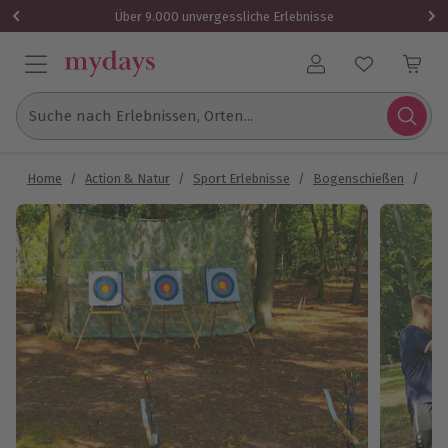
Über 9.000 unvergessliche Erlebnisse
Benutzerkonto
Suche nach Erlebnissen, Orten...
Home
/
Action & Natur
/
Sport Erlebnisse
/
Bogenschießen
/
Bog