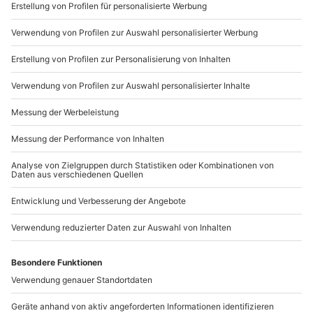
Gruppengröße von 6-15 Personen
Sichere Dir attraktive Firmenkunden Vorteile.
2 Begleitpersonen möglich
089 / 21 12 90 20
Mo-Fr: 9-17 Uhr
b2b@mydays.de
www.b2b.mydays.de/
Artikelnummer
:
60670
Andere Produkte entdecken